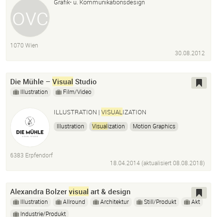
Grafik- u. Kommunikationsdesign
1070 Wien
30.08.2012
Die Mühle –
Visual
Studio
Illustration
Film/Video
ILLUSTRATION |
VISUAL
IZATION
Illustration
Visual
ization
Motion Graphics
Animation
6383 Erpfendorf
18.04.2014 (aktualisiert
08.08.2018
)
Alexandra Bolzer
visual
art & design
Illustration
Allround
Architektur
Still/Produkt
Akt
Industrie/Produkt