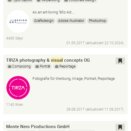
As an art-loving ’90s kid …
Grafikdesign
Adobe Illustrator
Photoshop
InDesign
Broschüre
Faltblatt
Logodesign
Corporate Design
Produktdesign
Visual
isierung
4400 Steyr
Kunst
Watercolor
Design
Metalldesign
01.05.2017 (aktualisiert
22.10.2024
)
TIRZA photography &
visual
concepts OG
Composing
Porträt
Reportage
Fotografie für Werbung, Image, Portrait, Reportage
1140 Wien
28.08.2017 (aktualisiert
11.09.2017
)
Monte Nero Productions GmbH