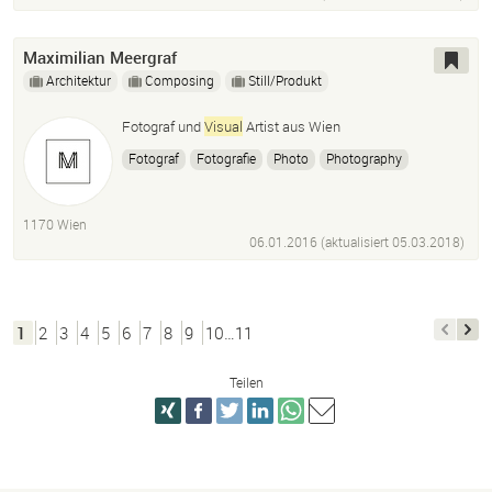
Maximilian Meergraf
Architektur
Composing
Still/Produkt
Fotograf und
Visual
Artist aus Wien
Fotograf
Fotografie
Photo
Photography
Künstler
Fotokunst
Artist
Visual
Art
Illustration
Framing
Exhibition
Ausstellung
1170 Wien
Film Developing
Film Entwicklung
Dozent
06.01.2016 (aktualisiert
05.03.2018
)
1
2
3
4
5
6
7
8
9
10…11
Teilen