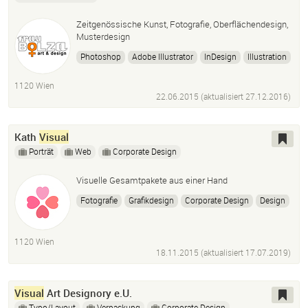
Zeitgenössische Kunst, Fotografie, Oberflächendesign,
Musterdesign
Photoshop
Adobe Illustrator
InDesign
Illustration
Buchillustration
Musterdesign
Vectormuster
1120 Wien
Vectordesign
22.06.2015 (aktualisiert
27.12.2016
)
Kath
Visual
Porträt
Web
Corporate Design
Visuelle Gesamtpakete aus einer Hand
Fotografie
Grafikdesign
Corporate Design
Design
Portraitfotografie
Logo
Visitenkarten
Webdesign
Website
Homepage
Berufung
Vision
1120 Wien
Spiritualität
Strahlen
18.11.2015 (aktualisiert
17.07.2019
)
Visual
Art Designory e.U.
Typo/Layout
Verpackung
Corporate Design