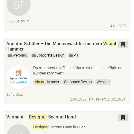
5020 Salzburg
14.01.2007
Agentur Schäfer – Die Markenwächter mit dem
Visual
Hammer
Werbung
Corporate Design
PR
Du möchtest mit Deiner Marke sicher in die Köpfe der
Kunden kommen?
Visual
Hammer
Corporate Design
Website
Social Media
Standortbranding
Verpackung
8045 Graz
Erklärvideos
12.09.2022 (aktualisiert
27.02.2024
)
Vermani –
Designer
Second Hand
Designer
Second Hand in Wien