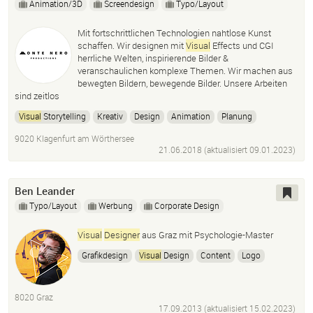
Animation/3D
Screendesign
Typo/Layout
Mit fortschrittlichen Technologien nahtlose Kunst
schaffen. Wir designen mit
Visual
Effects und CGI
herrliche Welten, inspirierende Bilder &
veranschaulichen komplexe Themen. Wir machen aus
bewegten Bildern, bewegende Bilder. Unsere Arbeiten
sind zeitlos
Visual
Storytelling
Kreativ
Design
Animation
Planung
Konzept
Visual
Effects
Cgi
3D-Animation
Ideen
Styleframes
9020 Klagenfurt am Wörthersee
Storyboard
Motion Design
Motion Graphics
21.06.2018 (aktualisiert
Illustration
09.01.2023
)
Ben Leander
Typo/Layout
Werbung
Corporate Design
Visual
Designer
aus Graz mit Psychologie-Master
Grafikdesign
Visual
Design
Content
Logo
Corporate Design
Editorial
Booklets
Broschüren
Flyer
8020 Graz
17.09.2013 (aktualisiert
15.02.2023
)