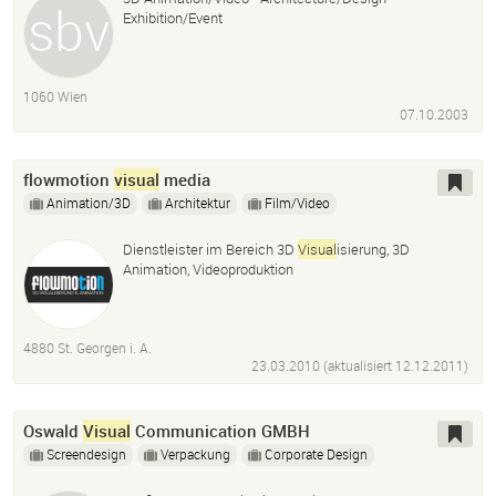
Exhibition/Event
1060 Wien
07.10.2003
flowmotion
visual
media
Animation/3D
Architektur
Film/Video
Dienstleister im Bereich 3D
Visual
isierung, 3D
Animation, Videoproduktion
4880 St. Georgen i. A.
23.03.2010 (aktualisiert
12.12.2011
)
Oswald
Visual
Communication GMBH
Screendesign
Verpackung
Corporate Design