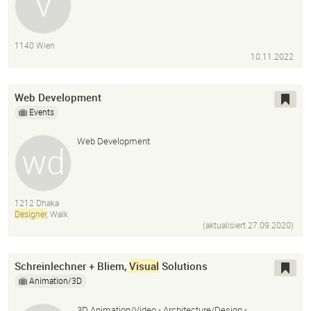
1140 Wien
10.11.2022
Web Development
Events
Web Development
1212 Dhaka
Designer
, Walk
(aktualisiert
27.09.2020
)
Schreinlechner + Bliem,
Visual
Solutions
Animation/3D
3D Animation/Video - Architecture/Design -