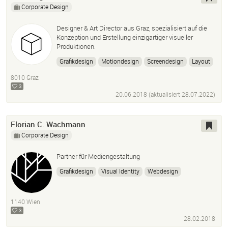
Corporate Design
Designer & Art Director aus Graz, spezialisiert auf die
Konzeption und Erstellung einzigartiger visueller
Produktionen.
Grafikdesign
Motiondesign
Screendesign
Layout
Werbung
Werbeagentur
Graz
Videoproduktion
8010 Graz
Photoshop
Adobe Illustrator
InDesign
Drohne
3
20.06.2018 (aktualisiert
28.07.2022
)
3D
Animation
Florian C. Wachmann
Corporate Design
Partner für Mediengestaltung
Grafikdesign
Visual Identity
Webdesign
Screendesign
Ux/ui Design
Front-End Development
Generative Design
Video
Animation
Concept
1140 Wien
Consulting
3
28.02.2018