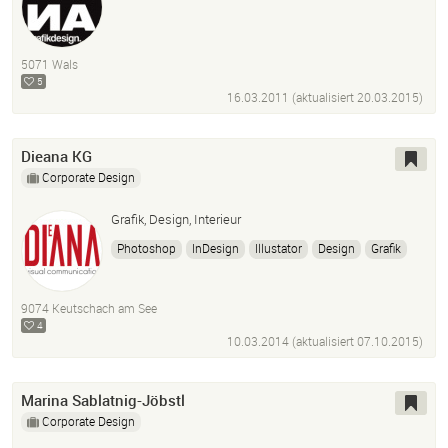
5071 Wals
5
16.03.2011 (aktualisiert
20.03.2015
)
Dieana KG
Corporate Design
Grafik, Design, Interieur
Photoshop
InDesign
Illustator
Design
Grafik
Dekoration
Event
B2B
9074 Keutschach am See
4
10.03.2014 (aktualisiert
07.10.2015
)
Marina Sablatnig-Jöbstl
Corporate Design