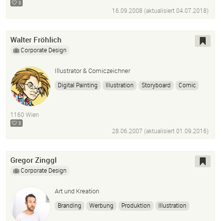
3
16.09.2008 (aktualisiert
04.07.2018
)
Walter Fröhlich
Corporate Design
Illustrator & Comiczeichner
Digital Painting
Illustration
Storyboard
Comic
1160 Wien
3
28.06.2007 (aktualisiert
01.09.2016
)
Gregor Zinggl
Corporate Design
Art und Kreation
Branding
Werbung
Produktion
Illustration
Corporate Design
Retusche