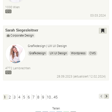
1030 Wien
2
03.03.2024
Sarah Siegesleitner
Corporate Design
Grafikdesign | UX UI Design
Grafikdesign
UX UI Design
Wordpress
CMS
Webdesign
Figma
Affinity Design Programme
Illustration
Editorial Design
Photoshop
4772 Lambrechten
2
28.09.2023 (aktualisiert
12.02.2024
)
1
2
3
4
5
6
7
8
9
10…45
Teilen