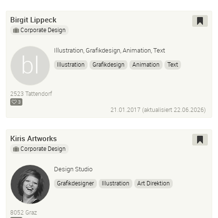
Birgit Lippeck
Corporate Design
Illustration, Grafikdesign, Animation, Text
Illustration
Grafikdesign
Animation
Text
Photoshop
Adobe Illustrator
InDesign
Corporate Design
Zeichnung
Design
2523 Tattendorf
Buchgestaltung
Editorial Design
Logo
Package
3
21.01.2017 (aktualisiert
22.06.2026
)
Kiris Artworks
Corporate Design
Design Studio
Grafikdesigner
Illustration
Art Direktion
8052 Graz