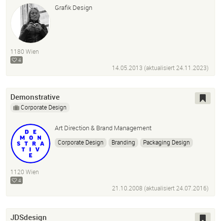
Grafik Design
1180 Wien
4
14.05.2013 (aktualisiert
24.11.2023
)
Demonstrative
Corporate Design
Art Direction & Brand Management
Corporate Design
Branding
Packaging Design
Konzept
Art Direction
Identity
Brand Management
Logo
Poster
Leitidee
1120 Wien
4
21.10.2008 (aktualisiert
24.07.2016
)
JDSdesign