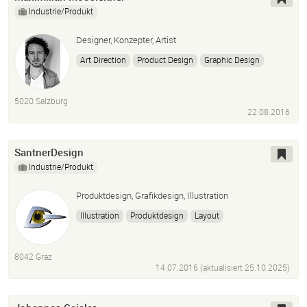
Industrie/Produkt
Designer, Konzepter, Artist
Art Direction
Product Design
Graphic Design
Editorial Design
Webdesign
Freelancer
Photoshop
Indesig
Adobe Illustrator
Solid Works
5020 Salzburg
Rhino
22.08.2016
SantnerDesign
Industrie/Produkt
Produktdesign, Grafikdesign, Illustration
Illustration
Produktdesign
Layout
Bildbearbeitung
Handzeichnungen
8042 Graz
14.07.2016 (aktualisiert
25.10.2025
)