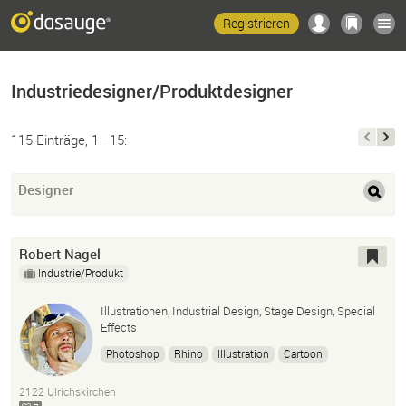
Registrieren
Industriedesigner/Produktdesigner
115 Einträge, 1—15:
Designer
Robert Nagel
Industrie/Produkt
Illustrationen, Industrial Design, Stage Design, Special
Effects
Photoshop
Rhino
Illustration
Cartoon
Cover Design
Industrial Design
Stage Design
Sfx
2122 Ulrichskirchen
Requisitenbau