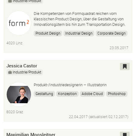
Industrie/Produkt
Die Kompetenzen von Formquadrat reichen vom
klassischen Product Design, über die Gestaltung von
Innovationsgütern bis hin zum Transportation Design.
Produkt Design
Industrial Design
Corporate Design
4020 Linz
23.05.2017
Jessica Castor
Industrie/Produkt
Produkt-/Industriedesignerin – Illustratorin
Gestaltung
Konzeption
Adobe Cloud
Photoshop
Adobe Illustrator
InDesign
Rhinoceros
Sketchbook
Rendering
Nutzerorientiert Recherche
8020 Graz
Marktanalyse
Ergonomie
Zeichnen
Skizzieren
22.04.2017 (aktualisiert
02.12.2017
)
Grafikdesign
Maximilian Moosleitner