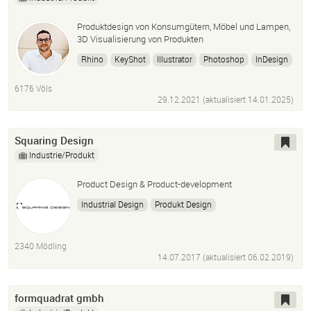
Produktdesign von Konsumgütern, Möbel und Lampen,
3D Visualisierung von Produkten
Rhino
KeyShot
Illustrator
Photoshop
InDesign
6176 Völs
29.12.2021 (aktualisiert
14.01.2025
)
Squaring Design
Industrie/Produkt
Product Design & Product-development
Industrial Design
Produkt Design
Architectural Design
Solidworks
3D-Printing
Cad-Modelling
Sketching
Visualisations
2340 Mödling
Renderings
Designthinking
Prototyping
14.07.2017 (aktualisiert
06.02.2019
)
Marketing
Design
formquadrat gmbh