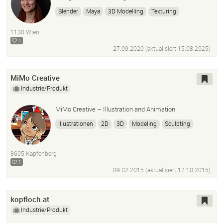
Blender
Maya
3D Modelling
Texturing
Rendering
Photoshop
InDesign
Figma
1130 Wien
1
27.09.2020 (aktualisiert
15.08.2025
)
MiMo Creative
Industrie/Produkt
MiMo Creative – Illustration and Animation
Illustrationen
2D
3D
Modeling
Sculpting
Photoshop
After Effects
3ds Max
Zbrush
8605 Kapfenberg
1
09.02.2015 (aktualisiert
12.10.2015
)
kopfloch.at
Industrie/Produkt