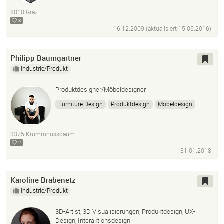
Dassault Systèmes 3Dvia Composer
Actionscript
8010 Graz
Processing
3
16.12.2009 (aktualisiert
15.06.2016
)
Philipp Baumgartner
Industrie/Produkt
Produktdesigner/Möbeldesigner
Furniture Design
Produktdesign
Möbeldesign
Cad
Rhino3D
Autocad
Archicad
Handwerk
Photoshop
Adobe Illustrator
InDesign
3375 Krummnussbaum
Adobe Creative Suite
Rendern
Vray
Modellbau
2
31.01.2018
Karoline Brabenetz
Industrie/Produkt
3D-Artist, 3D Visualisierungen, Produktdesign, UX-
Design, Interaktionsdesign