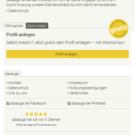
Durch Nutzung unserer Dienste erklärst du dich damit einverstanden.
Datenschutz
Mitmachen
Abonnieren
Profil anlegen
Selbst kreativ? Jetzt gratis dein Profil anlegen – mit Werkschau!
Profil anlegen…
dasauge
Kontakt
Impressum
Datenschutz
Nutzungsbedingungen
Link zu uns
Seitenindex
dasauge bei Facebook
dasauge bei Pinterest
Designer,
dasauge
Anonym
dasauge
hat
4,8
von
5
Sternen
Fotografen,
37
Bewertungen auf ProvenExpert.com
Agenturen,