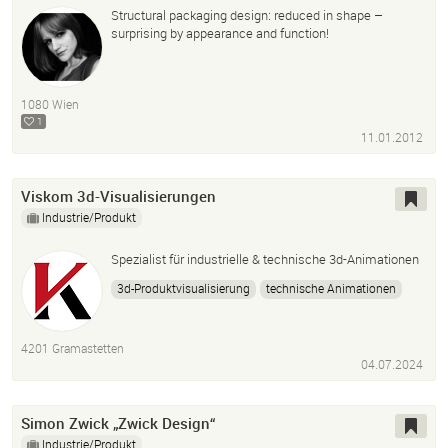
Structural packaging design: reduced in shape –
surprising by appearance and function!
1080 Wien
1
11.01.2012
Viskom 3d-Visualisierungen
Industrie/Produkt
Spezialist für industrielle & technische 3d-Animationen
3d-Produktvisualisierung
technische Animationen
Erklärvideos
motion design
visuelle Kommunikation
4201 Gramastetten
04.07.2024
Simon Zwick „Zwick Design“
Industrie/Produkt