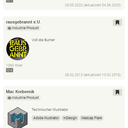
7
29.05.2020 (aktualisiert
04.06.2025
)
rausgebrannt e.U.
Industrie/Produkt
Voll die Burner
1060 Wien
6
28.02.2013 (aktualisiert
10.02.2016
)
Mac Krebernik
Industrie/Produkt
Technischer Illustrator
Adobe Illustrator
InDesign
Madcap Flare
Ptc Arbortext Isodraw Cadprocess