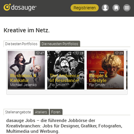
Registrieren
Kreative im Netz.
Die besten Portfolios
Die neuesten Portfolios
47
25
23
Illustration &
The Ambience
People &
Co
Karikatur
of Resistance!
Lifestyle
Do
Michael Jesenko
Flo Smith
Flo Smith
Flo
Stellenangebote
Ateliers
Foren
dasauge Jobs – die führende Jobbörse der
Kreativbranchen: Jobs für Designer, Grafiker, Fotografen,
Multimedia und Werbung.