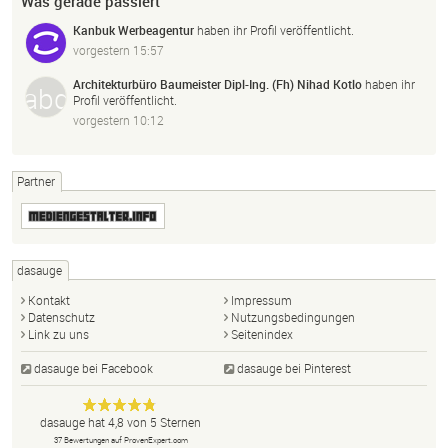
Was gerade passiert
Kanbuk Werbeagentur
haben ihr Profil veröffentlicht.
vorgestern 15:57
Architekturbüro Baumeister Dipl-Ing. (Fh) Nihad Kotlo
haben ihr
Profil veröffentlicht.
vorgestern 10:12
Partner
dasauge
Kontakt
Impressum
Datenschutz
Nutzungsbedingungen
Link zu uns
Seitenindex
dasauge bei Facebook
dasauge bei Pinterest
Designer,
dasauge
Anonym
dasauge
hat
4,8
von
5
Sternen
Fotografen,
37
Bewertungen auf ProvenExpert.com