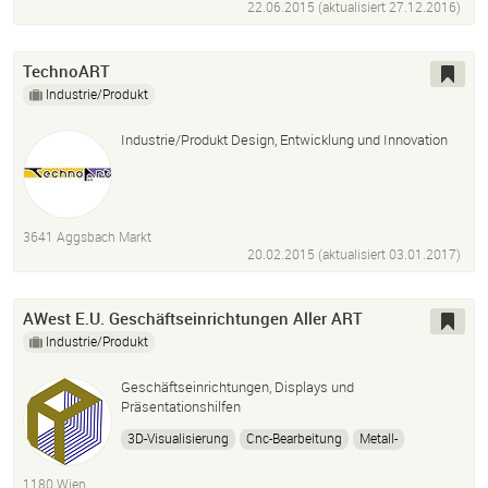
22.06.2015 (aktualisiert
27.12.2016
)
TechnoART
Industrie/Produkt
Industrie/Produkt Design, Entwicklung und Innovation
3641 Aggsbach Markt
20.02.2015 (aktualisiert
03.01.2017
)
AWest E.U. Geschäftseinrichtungen Aller ART
Industrie/Produkt
Geschäftseinrichtungen, Displays und
Präsentationshilfen
3D-Visualisierung
Cnc-Bearbeitung
Metall-
Drahtverarbeitung
Holz-
Plattenverarbeitung
1180 Wien