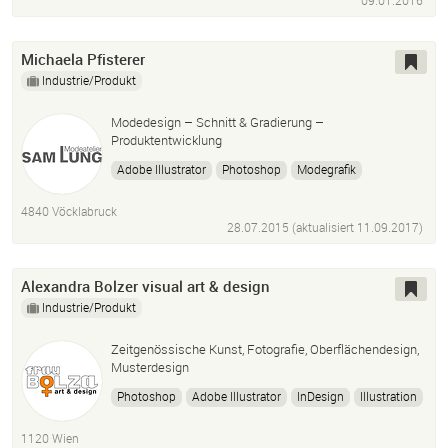
09.01.2016
Michaela Pfisterer
Industrie/Produkt
Modedesign – Schnitt & Gradierung –
Produktentwicklung
Adobe Illustrator
Photoshop
Modegrafik
Modaris-Lectra
Schnittkonstruktion
4840 Vöcklabruck
28.07.2015 (aktualisiert
11.09.2017
)
Alexandra Bolzer visual art & design
Industrie/Produkt
Zeitgenössische Kunst, Fotografie, Oberflächendesign,
Musterdesign
Photoshop
Adobe Illustrator
InDesign
Illustration
Buchillustration
Musterdesign
Vectormuster
1120 Wien
Vectordesign