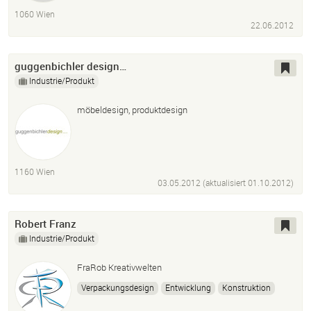
1060 Wien
22.06.2012
guggenbichler design…
Industrie/Produkt
möbeldesign, produktdesign
1160 Wien
03.05.2012 (aktualisiert
01.10.2012
)
Robert Franz
Industrie/Produkt
FraRob Kreativwelten
Verpackungsdesign
Entwicklung
Konstruktion
Grafik
Layout
Druckvorstufe