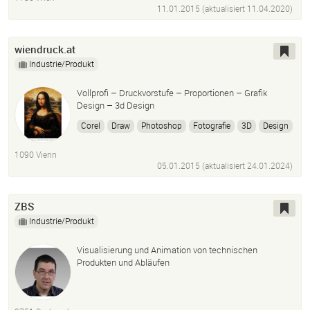
Glasverarbeitung
Acrylverarbeitung
Quartz-
11.01.2015 (aktualisiert
11.04.2020
)
Kunststeinverarbeitung
Fieberglass-Produkte
Form
wiendruck.at
Industrie/Produkt
Vollprofi – Druckvorstufe – Proportionen – Grafik
Design – 3d Design
Corel
Draw
Photoshop
Fotografie
3D
Design
Textildruck
Schriften
Schilder
Werbetechnik
1090 Vienn
05.01.2015 (aktualisiert
24.01.2024
)
ZBS
Industrie/Produkt
Visualisierung und Animation von technischen
Produkten und Abläufen