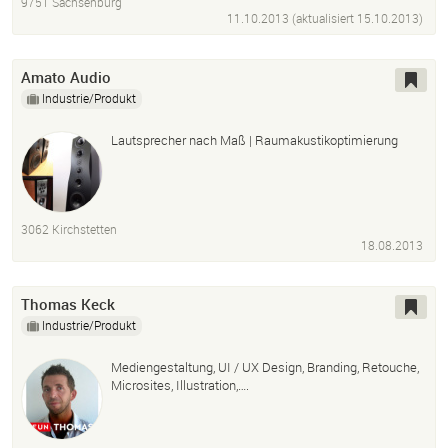
9751 Sachsenburg
11.10.2013 (aktualisiert
15.10.2013
)
Amato Audio
Industrie/Produkt
Lautsprecher nach Maß | Raumakustikoptimierung
3062 Kirchstetten
18.08.2013
Thomas Keck
Industrie/Produkt
Mediengestaltung, UI / UX Design, Branding, Retouche,
Microsites, Illustration,….