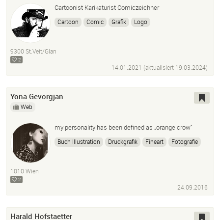
Cartoonist Karikaturist Comiczeichner
Cartoon
Comic
Grafik
Logo
9300 St.Veit/Glan
2
14.01.2021 (aktualisiert
19.03.2024
)
Yona Gevorgjan
Web
my personality has been defined as „orange crow“
Buch Illustration
Druckgrafik
Fineart
Fotografie
Offort
1010 Wien
2
24.09.2016
Harald Hofstaetter