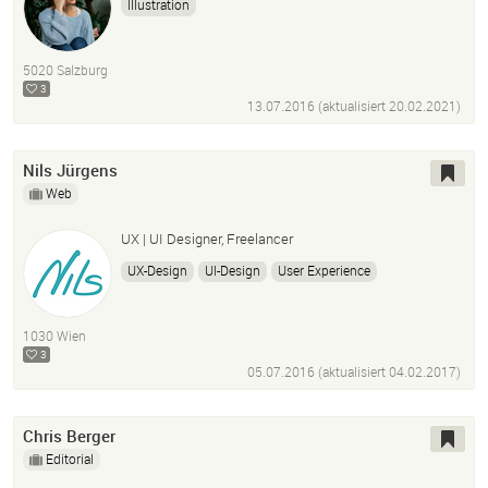
Illustration
5020 Salzburg
3
13.07.2016 (aktualisiert
20.02.2021
)
Nils Jürgens
Web
UX | UI Designer, Freelancer
UX-Design
UI-Design
User Experience
User Interface Design
Photoshop
Adobe Illustrator
InDesign
Sketch
After Effects
Lightroom
1030 Wien
Balsamiq
Iplotz
Microsoft Suite
3
05.07.2016 (aktualisiert
04.02.2017
)
Chris Berger
Editorial