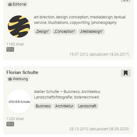
Editorial
art direction, design, conception, mediadesign, textual
service, illustrations, copywriting, iphoneography
„Design“
„Conception“
„Mediadesign“
„Textual Service“
„Desktop Publishing“
1180 Wien
„Digital Printing“
„Illustration Techniques“
2
„Adobe Cc
Photoshop
Adobe Illustrator
InDesign
19.07.2012 (aktualisiert
18.04.2017
)
Muse
Dreamweaver
Florian Schulte
Werbung
Atelier Schulte – Business, Architektur,
Landschaftsfotografie; österreichweit
Business
Architektur
Landschaft
1200 Wien
2
29.10.2010 (aktualisiert
08.09.2025
)