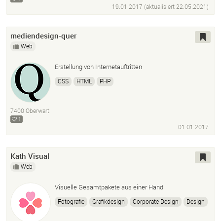
19.01.2017 (aktualisiert
22.05.2021
)
Porträt
mediendesign-quer
Web
Erstellung von Internetauftritten
CSS
HTML
PHP
7400 Oberwart
1
01.01.2017
Kath Visual
Web
Visuelle Gesamtpakete aus einer Hand
Fotografie
Grafikdesign
Corporate Design
Design
Portraitfotografie
Logo
Visitenkarten
Webdesign