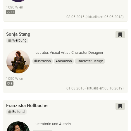
Kinderbuchillustration
Comic
Modezeichnung
1090 Wien
Photoshop
Bildbearbeitung
11
08.05.2015 (aktualisiert
05.06.2018
)
Sonja Stangl
Werbung
Illustrator. Visual Artist. Character Designer
Illustration
Animation
Character Design
Editorial Illustration
Infografik
Erklärvideo
Kinderbuch
Storytelling
1050 Wien
8
01.03.2016 (aktualisiert
05.10.2019
)
Franziska Höllbacher
Editorial
Illustratorin und Autorin