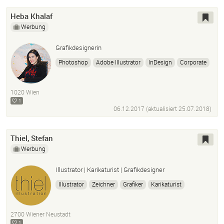
Heba Khalaf
Werbung
Grafikdesignerin
Photoshop
Adobe Illustrator
InDesign
Corporate
Logos
Werbung
Visitenkarten
Broschüre
Bildbearbeitung
Icons
Infografik
1020 Wien
1
06.12.2017 (aktualisiert
25.07.2018
)
Thiel, Stefan
Werbung
Illustrator | Karikaturist | Grafikdesigner
Illustrator
Zeichner
Grafiker
Karikaturist
Illustration
Comic
Kunst
Adobe Illustrator
Maler
Poster
Zeitungen
Konzept
Fachbuch
2700 Wiener Neustadt
Digital
Digitalmalerei
Editorial
Kinderbuch
1