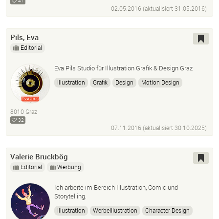
47
02.05.2016 (aktualisiert
31.05.2016
)
Pils, Eva
Editorial
Eva Pils Studio für Illustration Grafik & Design Graz
Illustration
Grafik
Design
Motion Design
Animation
8010 Graz
32
07.11.2016 (aktualisiert
30.10.2025
)
Valerie Bruckbög
Editorial
Werbung
Ich arbeite im Bereich Illustration, Comic und
Storytelling.
Illustration
Werbeillustration
Character Design