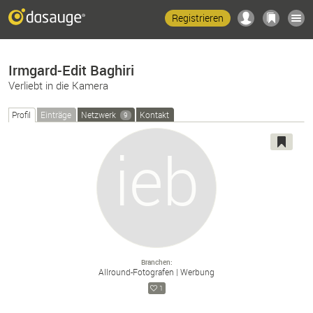
Registrieren
Irmgard-Edit Baghiri
Verliebt in die Kamera
Profil
Einträge
Netzwerk
Kontakt
9
Branchen
Allround-
Fotografen
Werbung
1