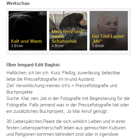
Werkschau
1
Mein Herz und
meine
Der Titel Lautet:
Kalt und Warm
Schuhsohle
„Me“
3 Bilder
4 Bilder
5 Bilder
Über Irmgard-Edit Baghiri
Hallöchen, ich bin ich. Kurz: Fleißig, zuverlässig, belastbar
liebe die Pressefotografie im In-und Ausland.
Ziel: Verwirklichung meines ich’s = Pressefotografie und
Buchprojekte
Suche: Klar, nen Job in der Fotografie mit Begeisterung für die
Fotografie. Falls jemand was in der Pressefotografie hat oder
ein zusätzliches Buchprojekt,, Jo Mai Anruf genügt .
30 Liebespärchen,Paare die sich wirklich Lieben und in einer
festen Lebenspartnerschaft leben aus gemischten Kulturen
und Religionen kommen behindert sind oder in irgendwie