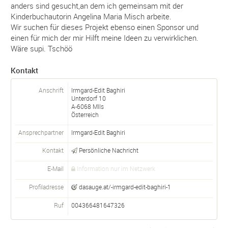
anders sind gesucht,an dem ich gemeinsam mit der
Kinderbuchautorin Angelina Maria Misch arbeite.
Wir suchen für dieses Projekt ebenso einen Sponsor und
einen für mich der mir Hilft meine Ideen zu verwirklichen.
Wäre supi. Tschöö
Kontakt
Anschrift
Irmgard-Edit Baghiri
Unterdorf 10
A-
6068
MIls
Österreich
Ansprechpartner
Irmgard-Edit
Baghiri
Kontakt
Persönliche Nachricht
E-Mail
Information nur im Netzwerk
Profiladresse
dasauge.at/-irmgard-edit-baghiri-1
Ruf
004366481647326