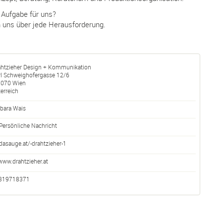
 Aufgabe für uns?
n uns über jede Herausforderung.
ahtzieher Design + Kommunikation
rl Schweighofergasse 12/6
1070
Wien
erreich
rbara Wais
Persönliche Nachricht
dasauge.at/-drahtzieher-1
www.drahtzieher.at
319718371