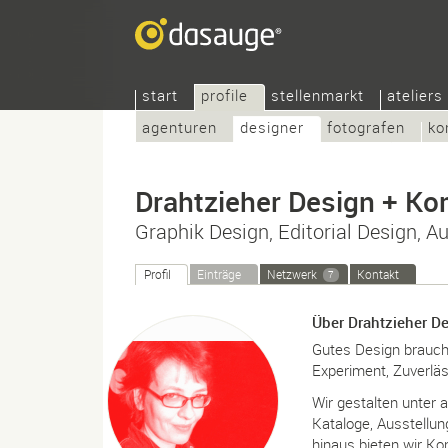
start
profile
stellenmarkt
ateliers
agenturen
designer
fotografen
ko
Drahtzieher Design + K
Graphik Design, Editorial Design, A
Profil
Einträge
Netzwerk
Kontakt
7
Über Drahtzieher D
Gutes Design braucht
Experiment, Zuverläs
Wir gestalten unter 
Kataloge, Ausstellun
hinaus bieten wir Ko