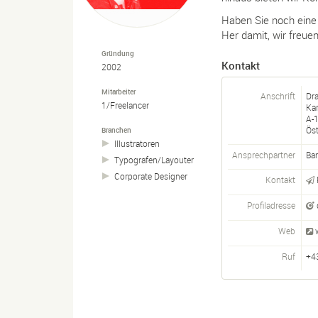
Haben Sie noch eine
Her damit, wir freue
Gründung
Kontakt
2002
Mitarbeiter
Anschrift
Dr
1/Freelancer
Ka
A-
Öst
Branchen
Illustratoren
Ansprechpartner
Ba
Typografen/
Layouter
Corporate Designer
Kontakt
Profiladresse
Web
Ruf
+4