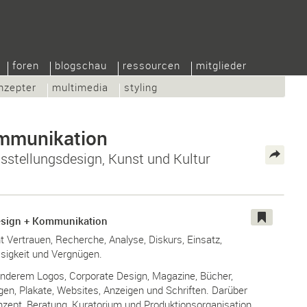
foren
blogschau
ressourcen
mitglieder
nzepter
multimedia
styling
ommunikation
usstellungsdesign, Kunst und Kultur
esign + Kommunikation
 Vertrauen, Recherche, Analyse, Diskurs, Einsatz,
sigkeit und Vergnügen.
anderem Logos, Corporate Design, Magazine, Bücher,
gen, Plakate, Websites, Anzeigen und Schriften. Darüber
nzept, Beratung, Kuratorium und Produktionsorganisation.