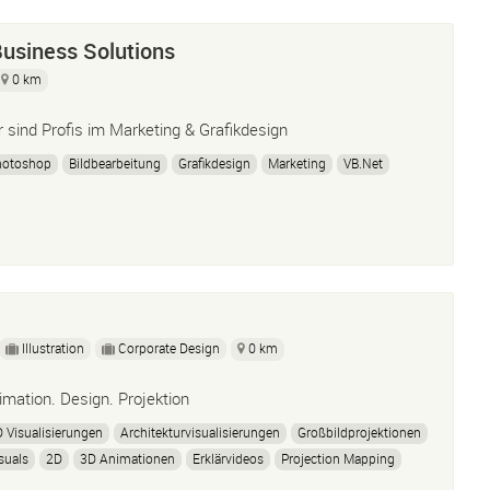
Business Solutions
0 km
r sind Profis im Marketing & Grafikdesign
hotoshop
Bildbearbeitung
Grafikdesign
Marketing
VB.Net
Illustration
Corporate Design
0 km
imation. Design. Projektion
 Visualisierungen
Architekturvisualisierungen
Großbildprojektionen
suals
2D
3D Animationen
Erklärvideos
Projection Mapping
tion Design
Illustration
Grafik Design
Motion Graphics