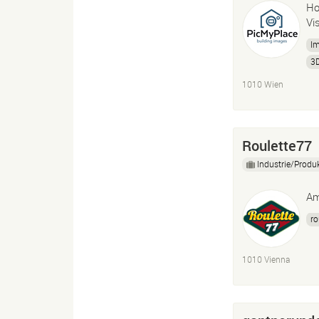
Ho
Vi
I
3
1010 Wien
Roulette77
Industrie/Produ
Am
ro
1010 Vienna