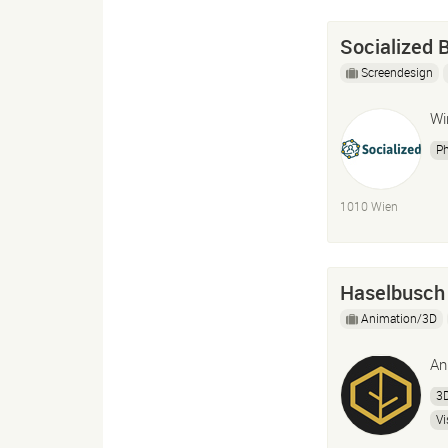
Socialized 
Screendesign
Wi
P
1010 Wien
Haselbusch
Animation/3D
An
3D
Vi
Mo