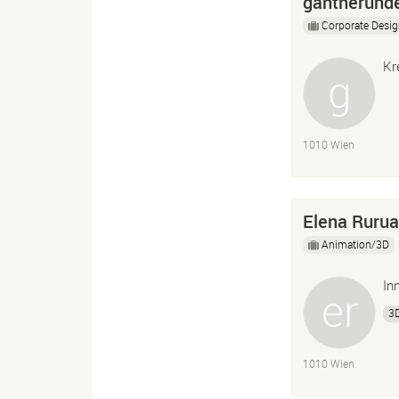
gantnerund
Corporate Desi
Kr
1010 Wien
Elena Rurua
Animation/3D
In
3
1010 Wien