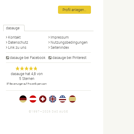
Profil anlegen…
dasauge
Kontakt
Impressum
Datenschutz
Nutzungsbedingungen
Link zu uns
Seitenindex
dasauge bei Facebook
dasauge bei Pinterest
Designer,
dasauge
Anonym
dasauge
hat
4,8
von
5
Sternen
Fotografen,
37
Bewertungen auf ProvenExpert.com
Agenturen,
Portfolios
und Jobs.
©1997—2026 DAS AUGE