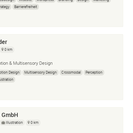
rategy
Barrierefreiheit
der
0 km
tion & Multisensory Design
tion Design
Multisensory Design
Crossmodal
Perception
lustration
e GmbH
Illustration
0 km