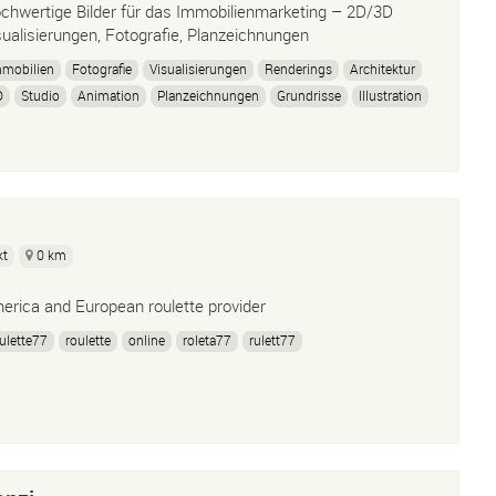
chwertige Bilder für das Immobilienmarketing – 2D/3D
sualisierungen, Fotografie, Planzeichnungen
mmobilien
Fotografie
Visualisierungen
Renderings
Architektur
D
Studio
Animation
Planzeichnungen
Grundrisse
Illustration
kt
0 km
erica and European roulette provider
ulette77
roulette
online
roleta77
rulett77