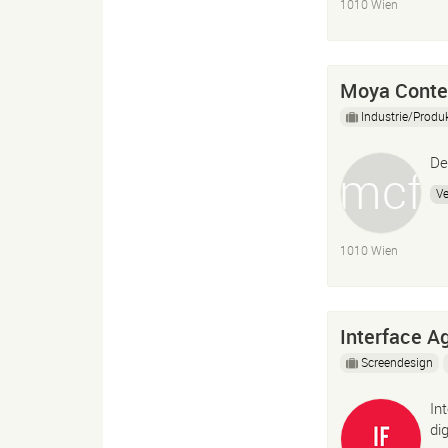
1010 Wien
Moya Conte
Industrie/Produ
De
Ve
1010 Wien
Interface A
Screendesign
In
di