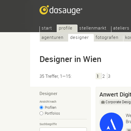
start
profile
stellenmarkt
ateliers
agenturen
designer
fotografen
ko
Designer in Wien
35 Treffer, 1—15:
1
2
3
Designer
Anwert Dig
Corporate Desi
Ansicht nach
Profilen
Portfolios
We
Br
Suchbegriffe
W