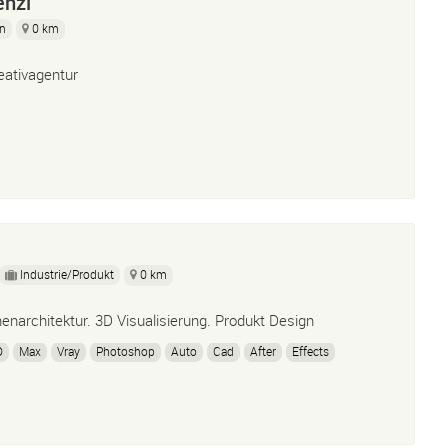
enzi
gn
0 km
eativagentur
Industrie/Produkt
0 km
nenarchitektur. 3D Visualisierung. Produkt Design
D
Max
Vray
Photoshop
Auto
Cad
After
Effects