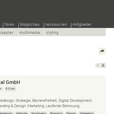
foren
blogschau
ressourcen
mitglieder
nzepter
multimedia
styling
ital GmbH
gn
0 km
bdesign, Strategie, Barrierefreiheit, Digital Development,
anding & Design, Marketing, Laufende Betreuung
ebdesign
Website
Wordpress
Branding
Design
Marketing