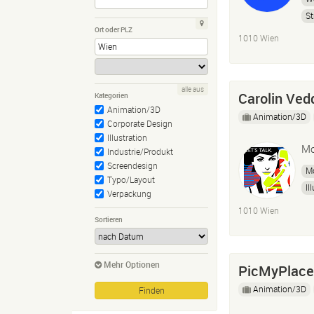
St
Ort oder PLZ
1010 Wien
alle aus
Carolin Ved
Kategorien
Animation/3D
Animation/3D
Corporate Design
Illustration
Mo
Industrie/Produkt
Screendesign
Mo
Typo/Layout
Il
Verpackung
1010 Wien
Sortieren
Mehr Optionen
PicMyPlac
Animation/3D