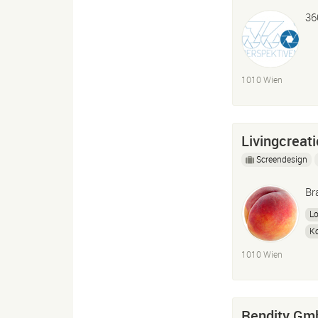
36
1010 Wien
Livingcreat
Screendesign
Br
L
K
1010 Wien
Rendity Gm