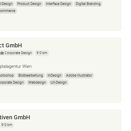
X-Design
Product Design
Interface Design
Digital Branding
commerce
ct GmbH
Corporate Design
0 km
gitalagentur Wien
hotoshop
Bildbearbeitung
InDesign
Adobe Illustrator
rporate Design
Webdesign
UX-Design
tiven GmbH
0 km