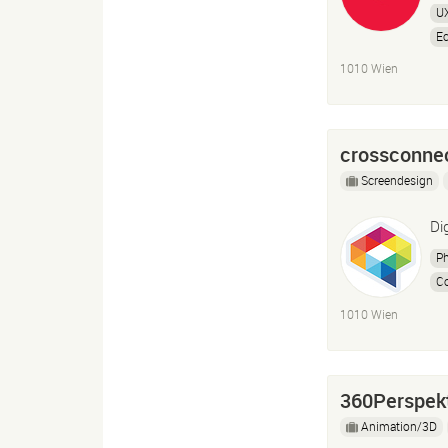
U
E
1010 Wien
crossconne
Screendesign
Di
P
Co
1010 Wien
360Perspek
Animation/3D