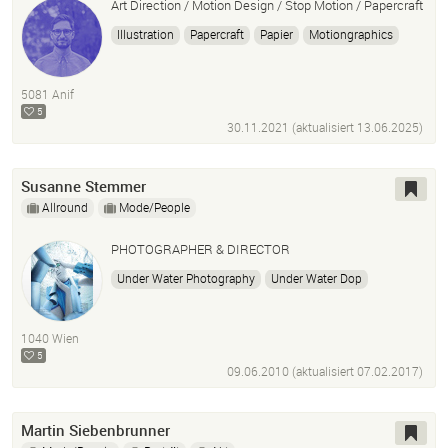
Art Direction / Motion Design / Stop Motion / Papercraft
Illustration
Papercraft
Papier
Motiongraphics
Motion Design
Motion Graphics
2D Animation
Film
Fotografie
taktil
haptisch
Stopmotion
5081 Anif
Stop Motion
Setdesign
Paperart
After Effects
5
30.11.2021 (aktualisiert
13.06.2025
)
Gifs
Susanne Stemmer
Allround
Mode/People
PHOTOGRAPHER & DIRECTOR
Under Water Photography
Under Water Dop
Kids Photography
1040 Wien
5
09.06.2010 (aktualisiert
07.02.2017
)
Martin Siebenbrunner