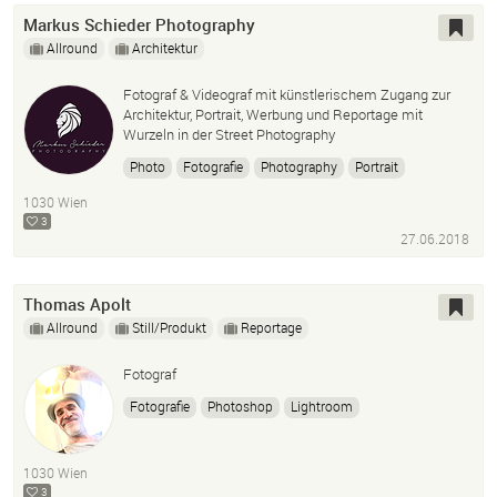
Markus Schieder Photography
Allround
Architektur
Fotograf & Videograf mit künstlerischem Zugang zur
Architektur, Portrait, Werbung und Reportage mit
Wurzeln in der Street Photography
Photo
Fotografie
Photography
Portrait
Reportage
Architektur
1030 Wien
3
27.06.2018
Thomas Apolt
Allround
Still/Produkt
Reportage
Fotograf
Fotografie
Photoshop
Lightroom
Bildbearbeitung
Composing
1030 Wien
3