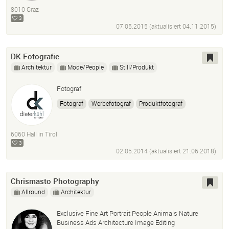
8010 Graz
3
07.05.2015 (aktualisiert
04.11.2015
)
DK-Fotografie
Architektur
Mode/People
Still/Produkt
Fotograf
Fotograf
Werbefotograf
Produktfotograf
Photoshop
Architektur
Portraits
Porträt
Hall In Tirol
Österreich
Tirol
6060 Hall in Tirol
3
02.05.2014 (aktualisiert
21.06.2018
)
Chrismasto Photography
Allround
Architektur
Exclusive Fine Art Portrait People Animals Nature
Business Ads Architecture Image Editing