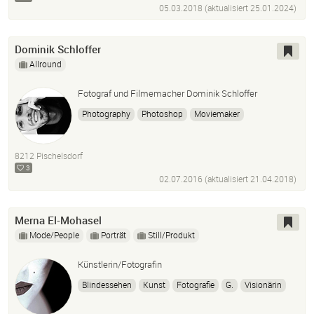
05.03.2018 (aktualisiert
25.01.2024
)
Dominik Schloffer
Allround
Fotograf und Filmemacher Dominik Schloffer
Photography
Photoshop
Moviemaker
Filmemacher
8212 Pischelsdorf
3
02.07.2016 (aktualisiert
21.04.2018
)
Merna El-Mohasel
Mode/People
Porträt
Still/Produkt
Künstlerin/Fotografin
Blindessehen
Kunst
Fotografie
G.
Visionärin
Kreativ
Mensch
Licht