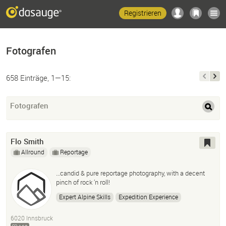
Registrieren
Fotografen
658 Einträge, 1—15:
Fotografen
Flo Smith
Allround
Reportage
…candid & pure reportage photography, with a decent
pinch of rock ’n roll!
Expert Alpine Skills
Expedition Experience
Conflict Experience
EMT-P/EMS Paramedic
6020 Innsbruck
TCCC - Tactical Paramedic
Graphic Designer