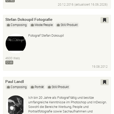
162
DTP Artist
Agency Experience
Editorial Experience
20.12.2016 (aktualisiert
16.06.2026
)
Cinematography
Stefan Dokoupil Fotografie
Composing
Mode/People
Still/Produkt
Fotograf Stefan Dokoupil
4600 Wels
35
19.08.2012
Paul Landl
Composing
Porträt
Still/Produkt
Ich bin 20 Jahre als Fotograf tätig und besitze
umfangreiche Kenntnisse im Photoshop und InDesign.
Sowohl die Bereiche Werbung, People und
Portraitfotografie sowie Sachaufnahmen und