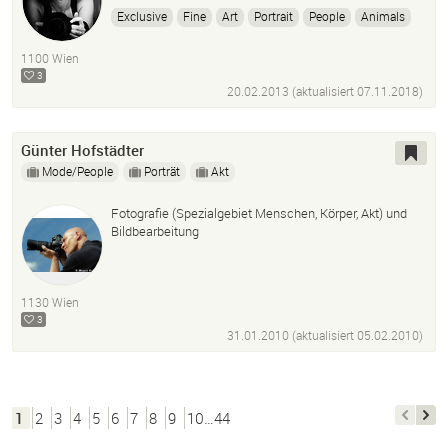
Exclusive
Fine
Art
Portrait
People
Animals
Nature
Business
Ads
Architecture
Image
1100 Wien
Editing
3
20.02.2013 (aktualisiert
07.11.2018
)
Günter Hofstädter
Mode/People
Porträt
Akt
Fotografie (Spezialgebiet Menschen, Körper, Akt) und
Bildbearbeitung
1130 Wien
3
31.01.2010 (aktualisiert
05.02.2010
)
1
2
3
4
5
6
7
8
9
10…44