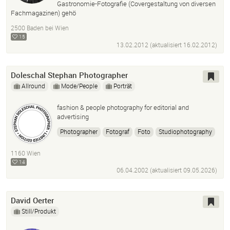
Gastronomie-Fotografie (Covergestaltung von diversen
Fachmagazinen) gehö
2500 Baden bei Wien
15
13.02.2012 (aktualisiert
16.02.2012
)
Doleschal Stephan Photographer
Allround
Mode/People
Porträt
fashion & people photography for editorial and
advertising
Photographer
Fotograf
Foto
Studiophotography
People
Portrait
Portraitfotografie
Studiofotografie
1160 Wien
Peoplephotography
Menschen
Werbefotograf
14
Werbefotografie
Profifotograf
06.04.2002 (aktualisiert
09.05.2026
)
David Oerter
Still/Produkt