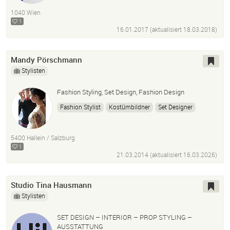
Fashionillustrator
Fashion
Modeillustrator
1040 Wien
Porträt
Zeichnung
1
16.01.2017 (aktualisiert
18.03.2018
)
Mandy Pörschmann
Stylisten
Fashion Styling, Set Design, Fashion Design
Fashion Stylist
Kostümbildner
Set Designer
Konzept
Produktion
5400 Hallein / Salzburg
1
21.03.2014 (aktualisiert
16.03.2026
)
Studio Tina Hausmann
Stylisten
SET DESIGN – INTERIOR – PROP STYLING –
AUSSTATTUNG