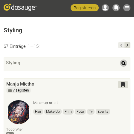
Registrieren
Styling
67 Einträge, 1—15:
Styling
Manja Mietho
Visagisten
Make-up Artist
Hair
Make-Up
Film
Foto
Tv
Events
1060 Wien