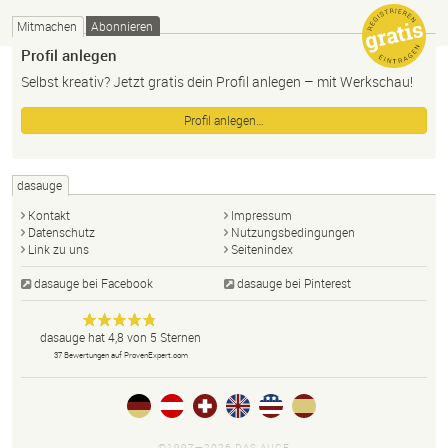
Mitmachen
Abonnieren
Profil anlegen
Selbst kreativ? Jetzt gratis dein Profil anlegen – mit Werkschau!
Profil anlegen…
dasauge
Kontakt
Impressum
Datenschutz
Nutzungsbedingungen
Link zu uns
Seitenindex
dasauge bei Facebook
dasauge bei Pinterest
Designer,
dasauge
Anonym
dasauge
hat
4,8
von
5
Sternen
Fotografen,
37
Bewertungen auf ProvenExpert.com
Agenturen,
Portfolios
und Jobs.
©1997—2026 DAS AUGE