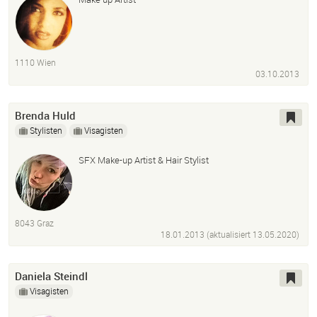
1110 Wien
03.10.2013
Brenda Huld
Stylisten
Visagisten
SFX Make-up Artist & Hair Stylist
8043 Graz
18.01.2013 (aktualisiert
13.05.2020
)
Daniela Steindl
Visagisten