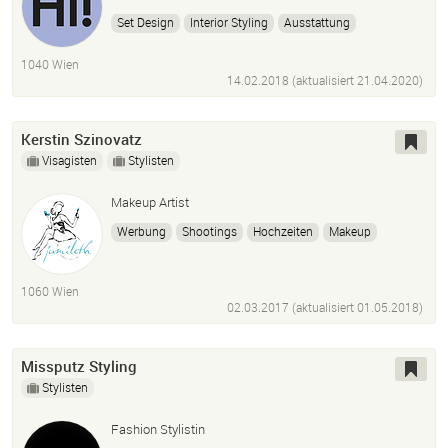
Set Design
Interior Styling
Ausstattung
Window Design
1040 Wien
14.02.2018 (aktualisiert
21.04.2020
)
Kerstin Szinovatz
Visagisten
Stylisten
Makeup Artist
Werbung
Shootings
Hochzeiten
Makeup
Hairstyling
Airbrush
1060 Wien
02.03.2017 (aktualisiert
01.05.2018
)
Missputz Styling
Stylisten
Fashion Stylistin