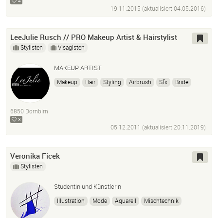
4
19.11.2015 (aktualisiert
04.05.2016
)
LeeJulie Rusch // PRO Makeup Artist & Hairstylist
Stylisten
Visagisten
MAKEUP ARTIST
Makeup
Hair
Styling
Airbrush
Sfx
Bride
Foto
Film HD
6850 Dornbirn
3
05.12.2011 (aktualisiert
20.11.2019
)
Veronika Ficek
Stylisten
Studentin und Künstlerin
Illustration
Mode
Aquarell
Mischtechnik
Abstraktion
Fotografie
Illustratorin
Mixedmedia