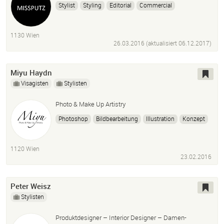
Stylist
Styling
Editorial
Commercial
Personal Styling
Fotoshoot
Dressmaker
Adobe Illustrator
1130 Wien
26.03.2016 (aktualisiert
06.12.2017
)
Miyu Haydn
Visagisten
Stylisten
Photo & Make Up Artistry
Photoshop
Bildbearbeitung
Illustration
Konzept
1120 Wien
23.02.2016
Peter Weisz
Stylisten
Produktdesigner – Interior Designer – Damen-