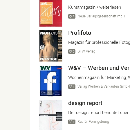
Kunstmagazin
weiterlesen
Neue Verlagsgesellschaft mbH
1
Profifoto
Magazin für professionelle Fotog
GFW Verlag
2
W&V – Werben und Ver
Wochenmagazin für Marketing, 
Verlag Werben & Verkaufen GmbH
1
design report
Der design report berichtet übe
Rat für Formgebung
1