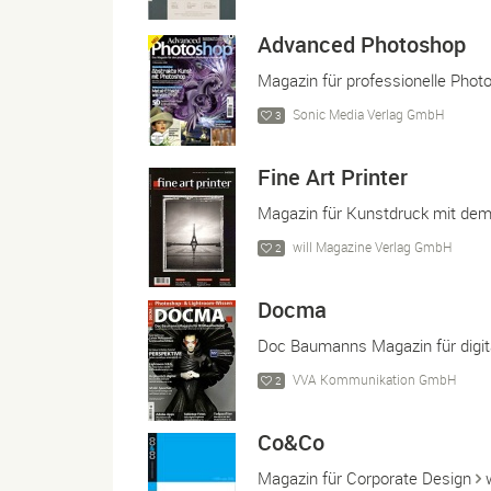
Advanced Photoshop
Magazin für professionelle Pho
Sonic Media Verlag GmbH
3
Fine Art Printer
Magazin für Kunstdruck mit dem 
will Magazine Verlag GmbH
2
Docma
Doc Baumanns Magazin für digit
VVA Kommunikation GmbH
2
Co&Co
Magazin für Corporate Design