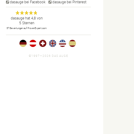
dasauge bei Facebook
dasauge bei Pinterest
Designer,
dasauge
Anonym
dasauge
hat
4,8
von
5
Sternen
Fotografen,
37
Bewertungen auf ProvenExpert.com
Agenturen,
Portfolios
und Jobs.
©1997—2026 DAS AUGE