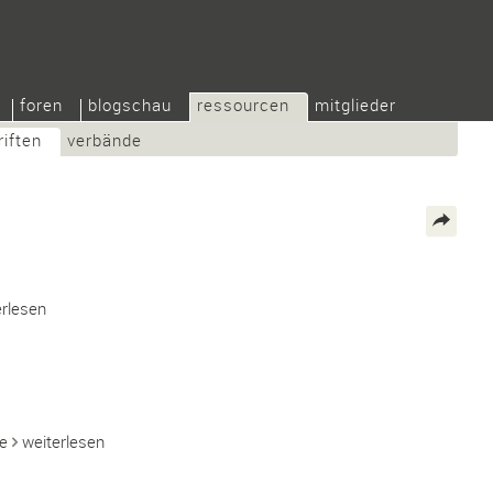
foren
blogschau
ressourcen
mitglieder
riften
verbände
erlesen
ve
weiterlesen