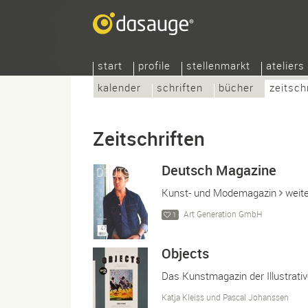
start
profile
stellenmarkt
ateliers
kalender
schriften
bücher
zeitsch
Zeitschriften
Deutsch Magazine
Kunst- und Modemagazin
weit
Art Generation GmbH
1
Objects
Das Kunstmagazin der Illustrati
Katja Kleiss und Pascal Johanssen