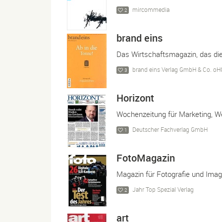
mircommedia
2
brand eins
Das Wirtschaftsmagazin, das d
brand eins Verlag GmbH & Co. oH
3
Horizont
Wochenzeitung für Marketing, 
Deutscher Fachverlag GmbH
1
FotoMagazin
Magazin für Fotografie und Ima
Jahr Top Spezial Verlag
2
art