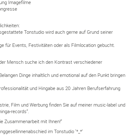
tung Imagefilme
ongresse
ichkeiten:
sgestattete Tonstudio wird auch gerne auf Grund seiner
e für Events, Festivitäten oder als Filmlocation gebucht.
ender Mensch suche ich den Kontrast verschiedener
Belangen Dinge inhaltlich und emotional auf den Punkt bringen
rofessionalität und Hingabe aus 20 Jahren Berufserfahrung
trie, Film und Werbung finden Sie auf meiner music-label und
inga-records“.
die Zusammenarbeit mit Ihnen!“
unggesellinnenabschied im Tonstudio ’*_*‘