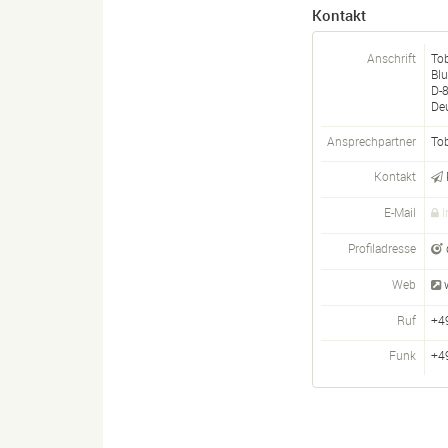
Kontakt
Anschrift
Tob
Bl
D-
De
Ansprechpartner
To
Kontakt
E-Mail
I
Profiladresse
Web
Ruf
+4
Funk
+4