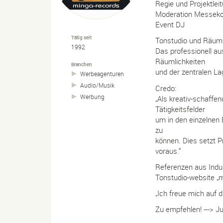
Regie und Projektlei
Moderation Messek
Event DJ
Tätig seit
Tonstudio und Räuml
1992
Das professionell au
Räumlichkeiten
Branchen
und der zentralen Lag
Werbeagenturen
Audio/
Musik
Credo:
Werbung
„Als kreativ-schaff
Tätigkeitsfelder
um in den einzelnen 
zu
können. Dies setzt P
voraus.“
Referenzen aus Indus
Tonstudio-website „m
„Ich freue mich auf 
Zu empfehlen! ---> J