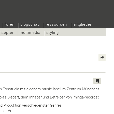
foren
blogschau
ressourcen
mitglieder
nzepter
multimedia
styling
 ein Tonstudio mit eigenem music-label im Zentrum Münchens.
obias Siegert, dem Inhaber und Betreiber von ‚minga-records‘:
d Produktion verschiedenster Genres
cher Art