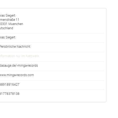
ias Siegert
umenstraße 11
80331
Muenchen
utschland
bias
Siegert
Persönliche Nachricht
nformation nur im Netzwerk
dasauge.de/-minga-records
www.minga-records.com
98918916427
91778378138