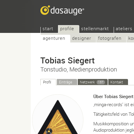
start
profile
stellenmarkt
ateliers
agenturen
designer
fotografen
ko
Tobias Siegert
Tonstudio, Medienproduktion
Profil
Einträge
Netzwerk
Kontakt
157
Über Tobias Siegert
‚minga-records‘ ist
Tätigkeitsfeld von T
Musikkomposition un
Audioproduktion jegli