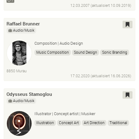
1
12.03.2007 (aktualisiert
10.09.2019
)
Raffael Brunner
Audio/Musik
Composition | Audio Design
Music Composition
Sound Design
Sonic Branding
Foley Sounds
Mix
Master
Optimization
Consultancy
8850 Murau
17.02.2020 (aktualisiert
16.06.2026
)
Odysseus Stamoglou
Audio/Musik
Illustrator | Concept artist | Musiker
Illustration
Concept Art
Art Direction
Traditional
Digital
Photoshop
Krita
Zbrush
Aquarelle
Wasserfarben
Acryl
Design
Zeichner