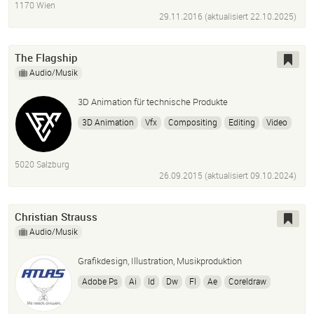
1170 Wien
Storyboard
29.11.2016 (aktualisiert
22.10.2025
)
The Flagship
Audio/Musik
3D Animation für technische Produkte
3D Animation
Vfx
Compositing
Editing
Video
5020 Salzburg
26.09.2015 (aktualisiert
09.10.2024
)
Christian Strauss
Audio/Musik
Grafikdesign, Illustration, Musikproduktion
Adobe Ps
Ai
Id
Dw
Fl
Ae
Coreldraw
Quark Xpress