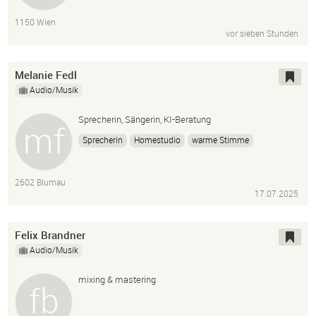
1150 Wien
vor sieben Stunden
Melanie Fedl
Audio/Musik
Sprecherin, Sängerin, KI-Beratung
Sprecherin
Homestudio
warme Stimme
gefühlvolle Stimme
Voiceover
Werbung
Erklärvideo
Audioproduktion
Gesang
2602 Blumau
Tonstudio-Erfahrung
17.07.2025
Felix Brandner
Audio/Musik
mixing & mastering