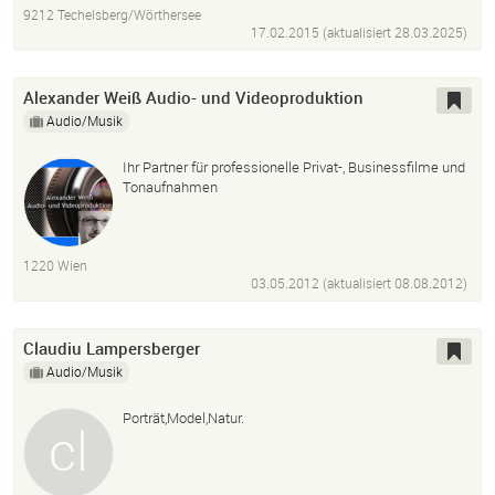
9212 Techelsberg/Wörthersee
17.02.2015 (aktualisiert
28.03.2025
)
Alexander Weiß Audio- und Videoproduktion
Audio/Musik
Ihr Partner für professionelle Privat-, Businessfilme und
Tonaufnahmen
1220 Wien
03.05.2012 (aktualisiert
08.08.2012
)
Claudiu Lampersberger
Audio/Musik
Porträt,Model,Natur.