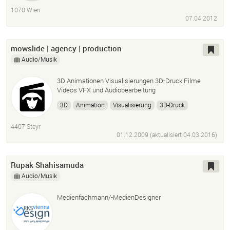
1070 Wien
07.04.2012
mowslide | agency | production
Audio/Musik
3D Animationen Visualisierungen 3D-Druck Filme
Videos VFX und Audiobearbeitung
3D
Animation
Visualisierung
3D-Druck
Rigging
Skinning
Texturierung
Rendering
4407 Steyr
Architektur
Fotorealistisch
Film
Video
Fullhd
01.12.2009 (aktualisiert
04.03.2016
)
Dvd
Schnitt
Authoring
Vfx
Visuelle Effekte
Sfx
Soundeffekt
Rupak Shahisamuda
Audio/Musik
Medienfachmann/-MedienDesigner