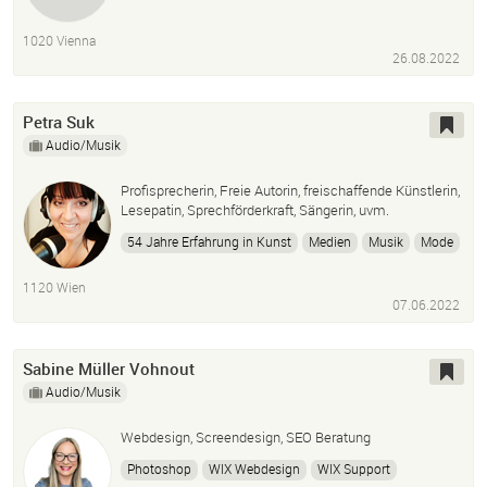
1020 Vienna
26.08.2022
Petra Suk
Audio/Musik
Profisprecherin, Freie Autorin, freischaffende Künstlerin,
Lesepatin, Sprechförderkraft, Sängerin, uvm.
54 Jahre Erfahrung in Kunst
Medien
Musik
Mode
Menschen
1120 Wien
07.06.2022
Sabine Müller Vohnout
Audio/Musik
Webdesign, Screendesign, SEO Beratung
Photoshop
WIX Webdesign
WIX Support