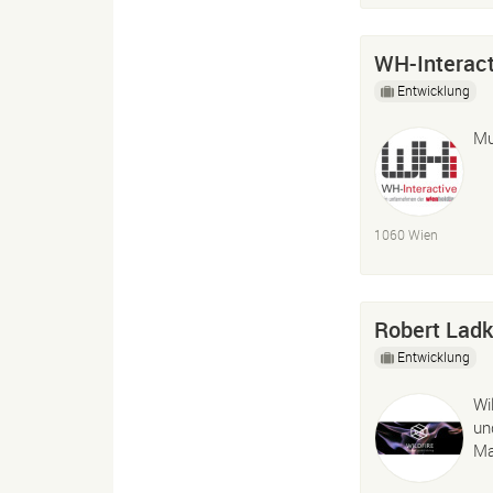
WH-Interac
Entwicklung
Mu
1060 Wien
Robert Ladk
Entwicklung
Wi
un
Ma