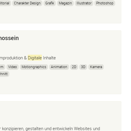
itorial
Charakter Design
Grafik
Magazin
Illustrator
Photoshop
gnetten
Visualisierung
hossein
lmproduktion &
Digitale
Inhalte
lm
Video
Motiongraphics
Animation
2D
3D
Kamera
hnitt
r konzipieren, gestalten und entwickeln Websites und