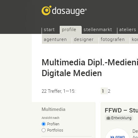
start
profile
stellenmarkt
ateliers
agenturen
designer
fotografen
ko
Multimedia Dipl.-Medieni
Digitale Medien
22 Treffer, 1—15:
1
2
Multimedia
FFWD – Stu
Entwicklung
Ansicht nach
Profilen
Portfolios
De
Ap