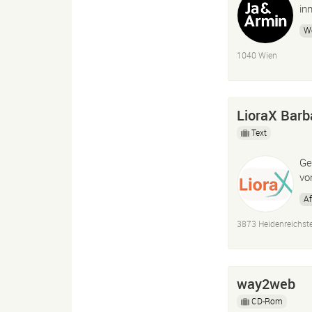
in
W
1040 Wien
LioraX Barb
Text
Ge
vo
Af
3873 Heidenreichst
way2web
CD-Rom