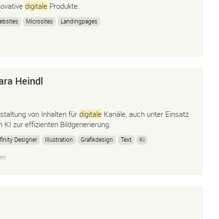
novative
digitale
Produkte.
ebsites
Microsites
Landingpages
ara Heindl
staltung von Inhalten für
digitale
Kanäle, auch unter Einsatz
n KI zur effizienten Bildgenerierung.
finity Designer
Illustration
Grafikdesign
Text
Ki
ein