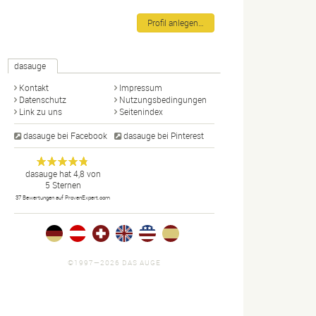
Profil anlegen…
dasauge
Kontakt
Impressum
Datenschutz
Nutzungsbedingungen
Link zu uns
Seitenindex
dasauge bei Facebook
dasauge bei Pinterest
Designer,
dasauge
Anonym
dasauge
hat
4,8
von
5
Sternen
Fotografen,
37
Bewertungen auf ProvenExpert.com
Agenturen,
Portfolios
und Jobs.
©1997—2026 DAS AUGE