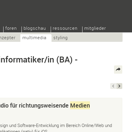
foren
blogschau
ressourcen
mitglieder
nzepter
multimedia
styling
nformatiker/in (BA) -
dio für richtungsweisende
Medien
sign und Software-Entwicklung im Bereich Online/Web und
plikationen (nativ) für iOS