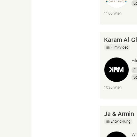
Ed
Vi
1160 Wien
Karam Al-G
Film/Video
Fi
Fi
Sc
1030 Wien
Ja & Armin
Entwicklung
Wi