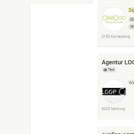
Dig
Di
W
2100 Korneuburg
Agentur L
Text
Wi
5020 Salzburg