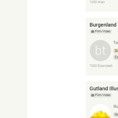
1050 Wien
Burgenland
Film/Video
To
Di
C
7000 Eisenstadt
Gutland Illu
Film/Video
Ill
Il