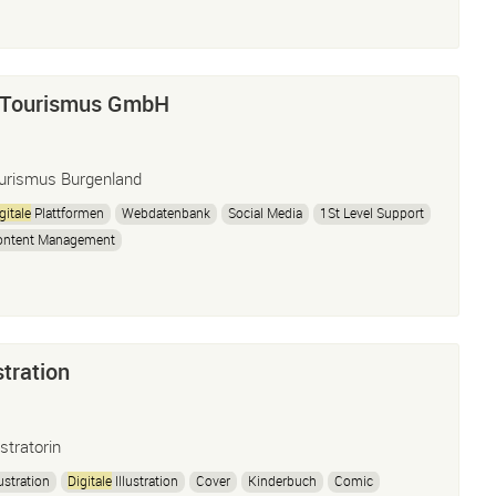
 Tourismus GmbH
urismus Burgenland
gitale
Plattformen
Webdatenbank
Social Media
1St Level Support
ontent Management
stration
ustratorin
lustration
Digitale
Illustration
Cover
Kinderbuch
Comic