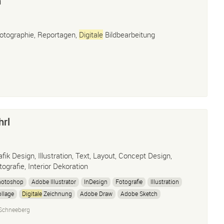
m
otographie, Reportagen,
Digitale
Bildbearbeitung
hrl
afik Design, Illustration, Text, Layout, Concept Design,
tografie, Interior Dekoration
hotoshop
Adobe Illustrator
InDesign
Fotografie
Illustration
llage
Digitale
Zeichnung
Adobe Draw
Adobe Sketch
Schneeberg