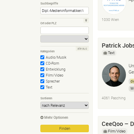
Suchbegriffe
1030 Wien
Ort oder PLZ
Patrick Job
alle aus
Kategorien
Text
Audio/Musik
CD-Rom
Un
Entwicklung
Ge
Film/Video
di
Sprecher
Text
W
4061 Pasching
Sortieren
Mehr Optionen
CeeQoo – Di
Film/Video