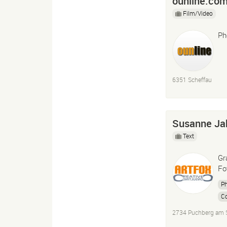
ounline.co
Film/Video
Ph
6351 Scheffau
Susanne Ja
Text
Gr
Fo
P
Co
2734 Puchberg am 