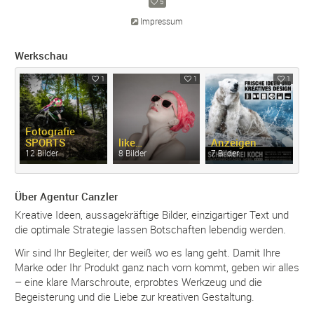
5
Impressum
Werkschau
1
1
1
Fotografie
B
SPORTS
like…
Anzeigen
M
12 Bilder
8 Bilder
7 Bilder
8 
Über Agentur Canzler
Kreative Ideen, aussagekräftige Bilder, einzigartiger Text und
die optimale Strategie lassen Botschaften lebendig werden.
Wir sind Ihr Begleiter, der weiß wo es lang geht. Damit Ihre
Marke oder Ihr Produkt ganz nach vorn kommt, geben wir alles
– eine klare Marschroute, erprobtes Werkzeug und die
Begeisterung und die Liebe zur kreativen Gestaltung.