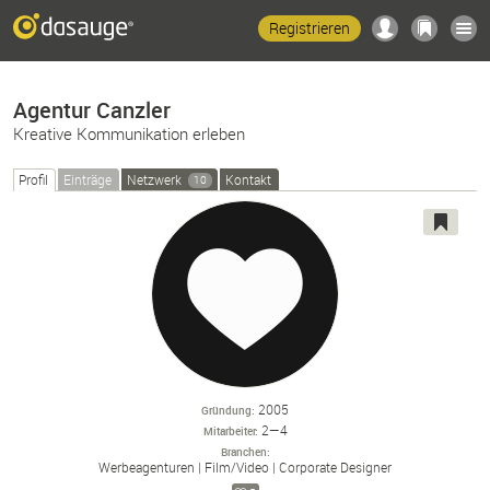
Registrieren
Agentur Canzler
Kreative Kommunikation erleben
Profil
Einträge
Netzwerk
Kontakt
10
2005
Gründung
2—4
Mitarbeiter
Branchen
Werbeagenturen
Film/
Video
Corporate Designer