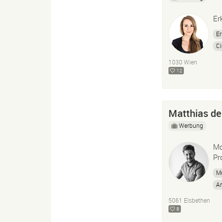
Er
Er
C
1030 Wien
12
Matthias de
Werbung
Mo
Pr
Mo
A
P
5061 Elsbethen
8