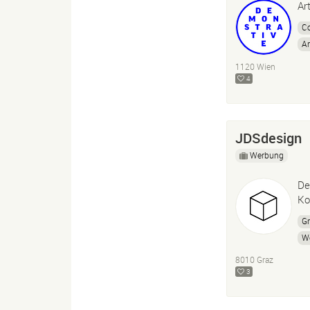
Ar
Co
Ar
1120 Wien
4
JDSdesign
Werbung
De
Ko
Gr
W
In
8010 Graz
3