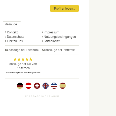
Profil anlegen…
dasauge
Kontakt
Impressum
Datenschutz
Nutzungsbedingungen
Link zu uns
Seitenindex
dasauge bei Facebook
dasauge bei Pinterest
Designer,
dasauge
Anonym
dasauge
hat
4,8
von
5
Sternen
Fotografen,
37
Bewertungen auf ProvenExpert.com
Agenturen,
Portfolios
und Jobs.
©1997—2026 DAS AUGE