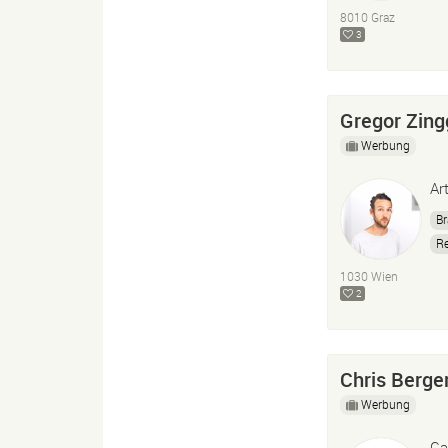
Ac
8010 Graz
3
Gregor Zing
Werbung
Ar
Br
R
1030 Wien
2
Chris Berge
Werbung
Ca