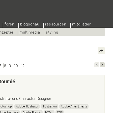
foren
blogschau
ressourcen
mitglieder
nzepter
multimedia
styling
7
8
9
10…42
Roumié
lustrator und Character Designer
hotoshop
Adobe Illustrator
Illustration
Adobe After Effects
dobe Premiere
Adobe Fresco
HTML
CSS