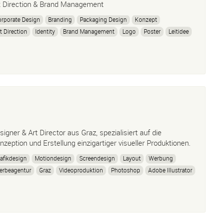
t Direction & Brand Management
rporate Design
Branding
Packaging Design
Konzept
t Direction
Identity
Brand Management
Logo
Poster
Leitidee
signer & Art Director aus Graz, spezialisiert auf die
nzeption und Erstellung einzigartiger visueller Produktionen.
afikdesign
Motiondesign
Screendesign
Layout
Werbung
erbeagentur
Graz
Videoproduktion
Photoshop
Adobe Illustrator
Design
Drohne
3D
Animation