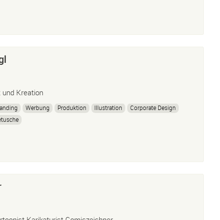
tionscript
Processing
gl
t und Kreation
anding
Werbung
Produktion
Illustration
Corporate Design
etusche
r
rtoonist Karikaturist Comiczeichner