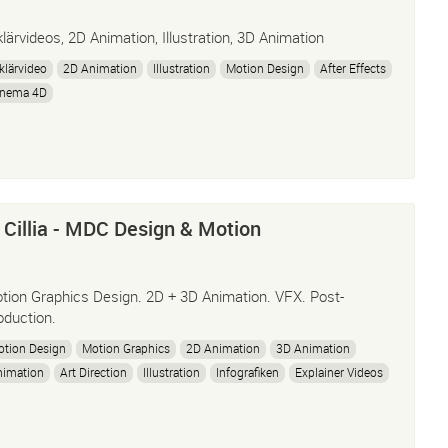
klärvideos, 2D Animation, Illustration, 3D Animation
klärvideo
2D Animation
Illustration
Motion Design
After Effects
inema 4D
 Cillia - MDC Design & Motion
tion Graphics Design. 2D + 3D Animation. VFX. Post-
oduction.
tion Design
Motion Graphics
2D Animation
3D Animation
nimation
Art Direction
Illustration
Infografiken
Explainer Videos
hotoshop
Vfx
Cinema 4D
After Effects
Premiere Pro
CGI