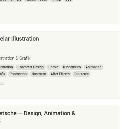
elar Illustration
ustration & Grafik
lustration
Character Design
Comic
Kinderbuch
Animation
afik
Photoshop
Illustrator
After Effects
Procreate
dt
etsche – Design, Animation &
s