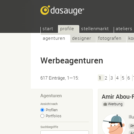
start
profile
stellenmarkt
ateliers
agenturen
designer
fotografen
ko
Werbeagenturen
617 Einträge, 1—15:
1
2
3
4
5
6
Agenturen
Amir Abou-
Werbung
Ansicht nach
Profilen
Portfolios
Il
P
Suchbegriffe
A