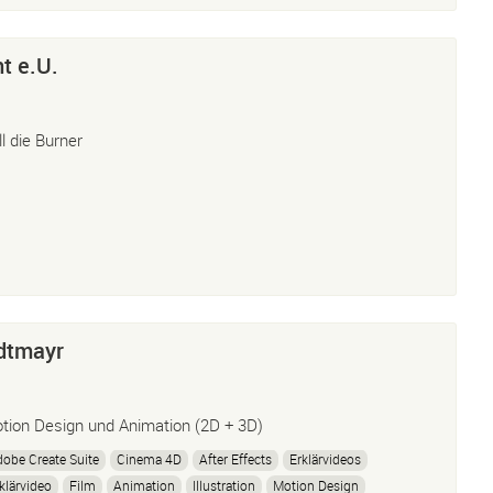
t e.U.
ll die Burner
dtmayr
tion Design und Animation (2D + 3D)
obe Create Suite
Cinema 4D
After Effects
Erklärvideos
klärvideo
Film
Animation
Illustration
Motion Design