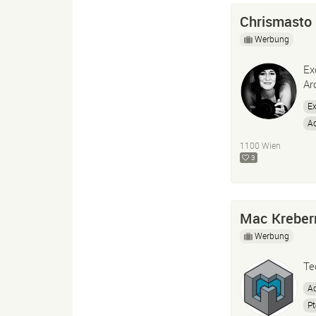
Chrismasto
Werbung
Ex
Ar
Ex
A
1100 Wien
3
Mac Kreber
Werbung
Te
Ad
Pt