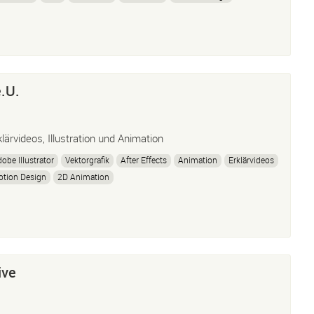
tion Graphics
Vfx
Film Fx
e.U.
klärvideos, Illustration und Animation
obe Illustrator
Vektorgrafik
After Effects
Animation
Erklärvideos
tion Design
2D Animation
ive