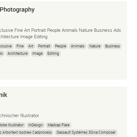
 Photography
clusive Fine Art Portrait People Animals Nature Business Ads
chitecture Image Editing
clusive
Fine
Art
Portrait
People
Animals
Nature
Business
ds
Architecture
Image
Editing
nik
chnischer Illustrator
obe Illustrator
InDesign
Madcap Flare
c Arbortext Isodraw Cadprocess
Dassault Systèmes 3Dvia Composer