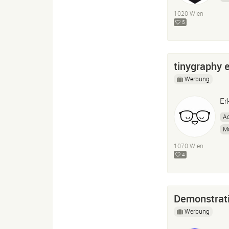
Mo
1020 Wien
5
tinygraphy 
Werbung
Er
Ad
Mo
1070 Wien
4
Demonstrat
Werbung