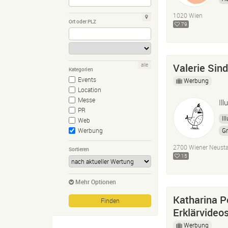
1020 Wien
Ort oder PLZ
79
Valerie Sind
alle
Kategorien
Events
Werbung
Location
Messe
Ill
PR
Il
Web
Gr
Werbung
2700 Wiener Neusta
Sortieren
15
Mehr Optionen
Katharina P
Erklärvideo
Werbung