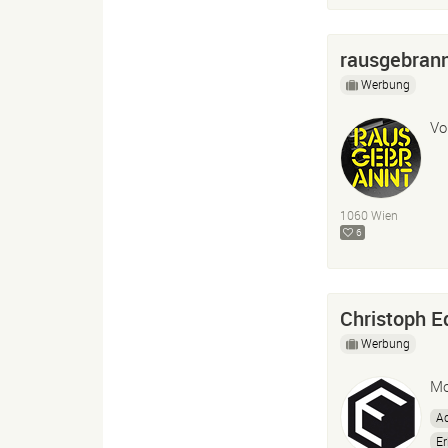
rausgebrann
Werbung
Vo
1060 Wien
6
Christoph E
Werbung
Mo
Ad
Er