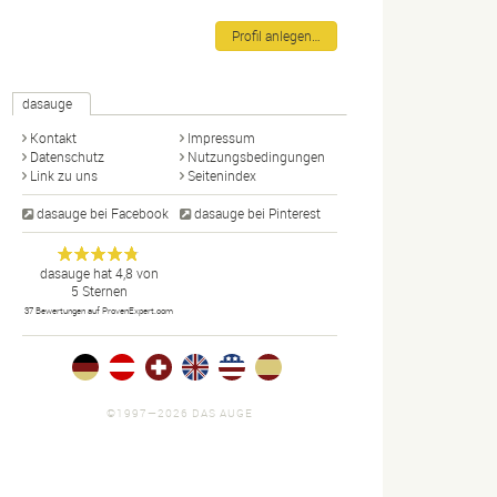
Profil anlegen…
dasauge
Kontakt
Impressum
Datenschutz
Nutzungsbedingungen
Link zu uns
Seitenindex
dasauge bei Facebook
dasauge bei Pinterest
Designer,
dasauge
Anonym
dasauge
hat
4,8
von
5
Sternen
Fotografen,
37
Bewertungen auf ProvenExpert.com
Agenturen,
Portfolios
und Jobs.
©1997—2026 DAS AUGE