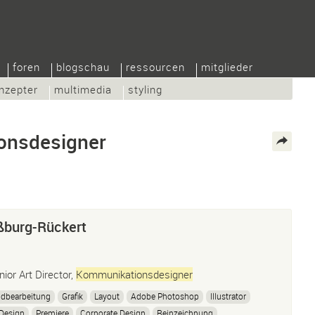
foren
blogschau
ressourcen
mitglieder
nzepter
multimedia
styling
onsdesigner
ßburg-Rückert
nior Art Director,
Kommunikationsdesigner
ldbearbeitung
Grafik
Layout
Adobe Photoshop
Illustrator
Design
Premiere
Corporate Design
Reinzeichnung