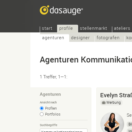
start
profile
stellenmarkt
ateliers
agenturen
designer
fotografen
ko
Agenturen Kommunikati
1 Treffer, 1—1:
Agenturen
Evelyn Stra
Werbung
Ansicht nach
Profilen
Portfolios
Se
Bi
Suchbegriffe
In