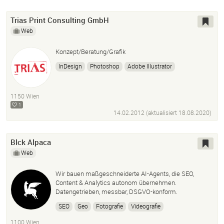
Trias Print Consulting GmbH
Web
Konzept/Beratung/Grafik
InDesign
Photoshop
Adobe Illustrator
Wordpress
1150 Wien
1
14.02.2012 (aktualisiert
18.08.2020
)
Blck Alpaca
Web
Wir bauen maßgeschneiderte AI-Agents, die SEO,
Content & Analytics autonom übernehmen.
Datengetrieben, messbar, DSGVO-konform.
SEO
Geo
Fotografie
Videografie
Post Production
AI Agents
Ki
Automatisierung
1100 Wien