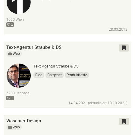
1060 Wien
2
28.03.2012
Text-Agentur Straube & DS
Web
Text-Agentur Straube & DS
Blog
Ratgeber
Produkttexte
Semantische Suchmaschinenoptimierung SEO
Content Marketing Agentur für Online-PR
Werbetexte
6200 Jenbach
Online-Marketingstrategien für Unternehmen
1
14.04.2021 (aktualisiert
19.10.2021
)
Waschier-Design
Web