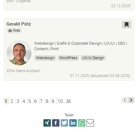
6951 Lingenau
02.12.2025
Gerald Pötz
Web
Webdesign | Grafik & Corporate Design | UX/UI | SEO |
Content | Print
Webdesign
WordPress
UX/UI Design
Grafikdesign
Corporate Design
Logo Design
3034 Maria Anzbach
InDesign
Photoshop
Bildbearbeitung
SEO
01.11.2025 (aktualisiert
03.08.2026
)
Content
SEO-Texte
E-Mail-Marketing
Redaktion
Printdesign
Layout
1
2
3
4
5
6
7
8
9
10…36
Teilen