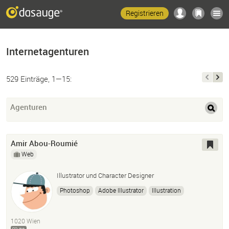
Registrieren
Internetagenturen
529 Einträge, 1—15:
Agenturen
Amir Abou-Roumié
Web
Illustrator und Character Designer
Photoshop
Adobe Illustrator
Illustration
Adobe After Effects
Adobe Premiere
Adobe Fresco
HTML
CSS
1020 Wien