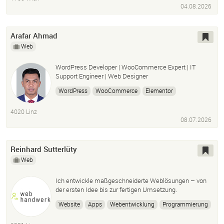
Grafik Design
Social Media Management
Website
04.08.2026
Arafar Ahmad
Web
WordPress Developer | WooCommerce Expert | IT
Support Engineer | Web Designer
WordPress
WooCommerce
Elementor
Web Design
Website Development
4020 Linz
Website Maintenance
SEO
PHP
HTML
CSS
08.07.2026
JavaScript
Website Migration
Speed Optimization
IT Support
Microsoft 365
Office 365
Reinhard Sutterlüty
Web
Ich entwickle maßgeschneiderte Weblösungen – von
der ersten Idee bis zur fertigen Umsetzung.
Website
Apps
Webentwicklung
Programmierung