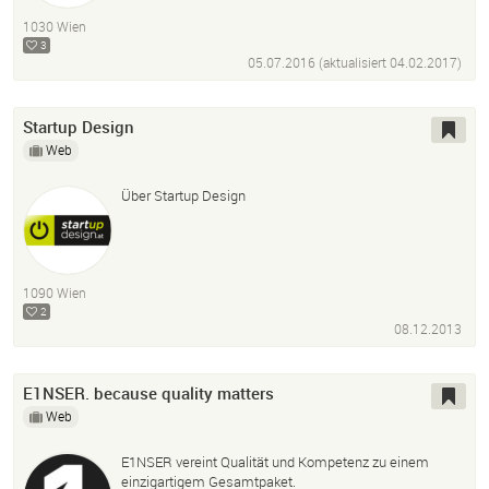
InDesign
Sketch
After Effects
Lightroom
1030 Wien
Balsamiq
Iplotz
Microsoft Suite
3
05.07.2016 (aktualisiert
04.02.2017
)
Startup Design
Web
Über Startup Design
1090 Wien
2
08.12.2013
E1NSER. because quality matters
Web
E1NSER vereint Qualität und Kompetenz zu einem
einzigartigem Gesamtpaket.