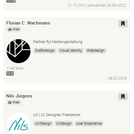
79
21.10.2012 (aktualisiert
26.09.2022
)
Florian C. Wachmann
Web
Partner für Mediengestaltung
Grafikdesign
Visual Identity
Webdesign
Screendesign
Ux/ui Design
Front-End Development
Generative Design
Video
Animation
Concept
1140 Wien
Consulting
3
28.02.2018
Nils Jürgens
Web
UX | UI Designer, Freelancer
UX-Design
UI-Design
User Experience
User Interface Design
Photoshop
Adobe Illustrator