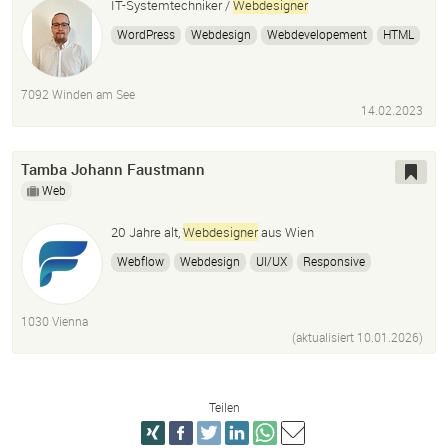
IT-Systemtechniker /
Webdesigner
WordPress
Webdesign
Webdevelopement
HTML
CSS
7092 Winden am See
14.02.2023
Tamba Johann Faustmann
Web
20 Jahre alt,
Webdesigner
aus Wien
Webflow
Webdesign
UI/UX
Responsive
Freelancer
CMS
Website
Firmenwebsite
1030 Vienna
(aktualisiert
10.01.2026
)
Teilen