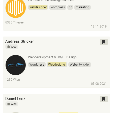
webdesigner
wordpress
pr
marketing
6335 Thiesee
13.11.2019
Andreas Stricker
Web
Webdevelopment & UX/UI Design
Wordpress
Webdesigner
Webentwickler
Webdesign aus Wien
1230 Wien
05.08.2021
Daniel Lenz
Web