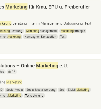
hes
Marketing
für Kmu, EPU u. Freiberufler
rketing
Beratung, Interim Management, Outsourcing, Text
rketing
Beratung
Marketing
Management
Marketing
strategie
ontent
marketing
Kampagnen-Konzeption
Text
rojektmanagement
lutions – Online
Marketing
e.U.
Web
PR
line
Marketing
EO
Social Media
Social Media Werbung
Sea
E-Mail
Marketing
ontent
Marketing
Texterstellung