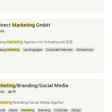
Direct
Marketing
GmbH
Web
alog-
Marketing
Agentur mit Schwerpunkt B2B
alog-
Marketing
Landingpages
Corporate Websites
Onlineshops
keting
/Branding/Social Media
Web
PR
rketing
/Branding/Social Media Agentur
cial
Media
Marketing
Branding
Corporate
Design