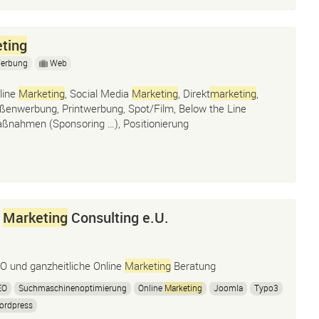
ting
erbung
Web
line
Marketing
, Social Media
Marketing
, Direkt
marketing
,
ßenwerbung, Printwerbung, Spot/Film, Below the Line
ßnahmen (Sponsoring …), Positionierung
e
Marketing
Consulting e.U.
O und ganzheitliche Online
Marketing
Beratung
EO
Suchmaschinenoptimierung
Online
Marketing
Joomla
Typo3
ordpress