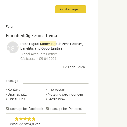
Profil anlegen…
Foren
Forenbeiträge zum Thema
Pune Digital
Marketing
Classes: Courses,
Benefits, and Opportunities
Global Accounts Partner
Gästebuch ·
09.04.2026
Zu den Foren
dasauge
Kontakt
Impressum
Datenschutz
Nutzungsbedingungen
Link zu uns
Seitenindex
dasauge bei Facebook
dasauge bei Pinterest
Designer,
dasauge
Anonym
dasauge
hat
4,8
von