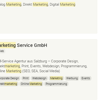
alog
Marketing
, Direkt
Marketing
, Digital
Marketing
rketing
Service GmbH
Web
ll-Service Agentur aus Salzburg – Corporate Design,
rekt
marketing
, Print, Events, Webdesign, Programmierung,
line
Marketing
(SEO, SEA, Social Media)
rporate Design
Print
Webdesign
Marketing
Werbung
Events
rekt
marketing
Online
Marketing
Programmierung
uchmaschinen
marketing
Suchmaschinenwerbung
uchmaschinenoptimierung
SEO
Sea