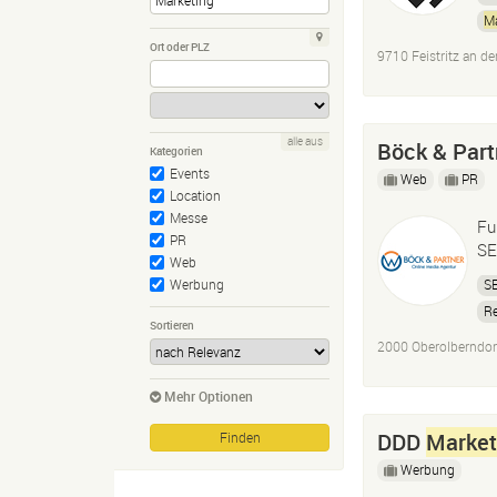
Ma
E-
Ort oder PLZ
9710 Feistritz an de
In
alle aus
Böck & Part
Kategorien
Events
Web
PR
Location
Messe
Fu
PR
SE
Web
S
Werbung
R
Sortieren
Ä
2000 Oberolberndorf
Mehr Optionen
DDD
Market
Werbung