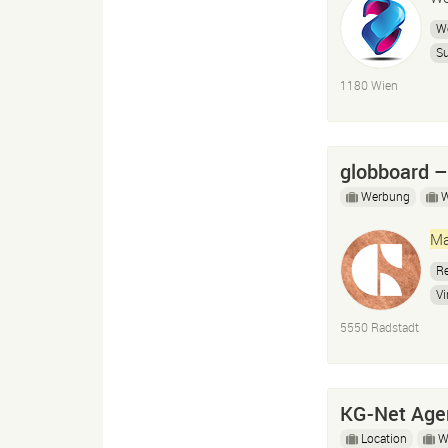
W
S
U
1180 Wien
We
globboard 
Werbung
Ma
R
Vi
W
5550 Radstadt
KG-Net Agen
Location
W