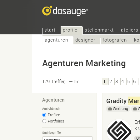
start
profile
stellenmarkt
ateliers
agenturen
designer
fotografen
ko
Agenturen Marketing
179 Treffer, 1—15:
1
2
3
4
5
6
Agenturen
Gradity
Mar
Werbung
Ansicht nach
Profilen
Portfolios
Er
KM
Suchbegriffe
O