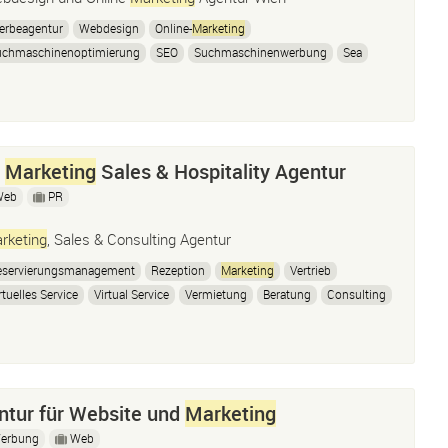
erbeagentur
Webdesign
Online-
Marketing
uchmaschinenoptimierung
SEO
Suchmaschinenwerbung
Sea
X-Design
Cms
Wordpress
Corporate Identity
bseiten-Betreuung
Sales Funnel
Pay-per-Click-Kam
–
Marketing
Sales & Hospitality Agentur
Web
PR
rketing
, Sales & Consulting Agentur
eservierungsmanagement
Rezeption
Marketing
Vertrieb
rtuelles Service
Virtual Service
Vermietung
Beratung
Consulting
orkshops
Wohnungsvermietungsagentur
Virtuelle Rezeption
tur für Website und
Marketing
erbung
Web