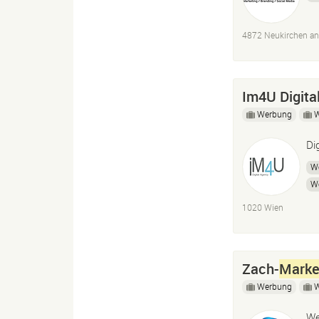
4872 Neukirchen an
Im4U Digita
Werbung
Di
W
W
E-
1020 Wien
Zach-
Marke
Werbung
We