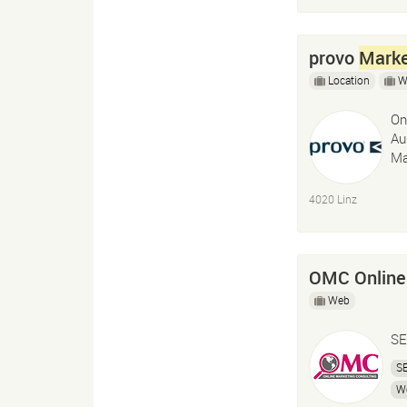
provo
Marke
Location
W
On
Au
Ma
4020 Linz
OMC Onlin
Web
SE
S
W