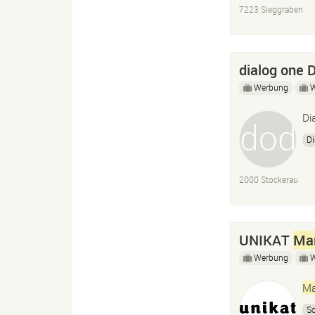
7223 Sieggraben
dialog one 
Werbung
Di
Di
2000 Stockerau
UNIKAT
Mar
Werbung
Ma
So