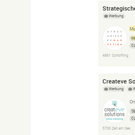
Strategisc
Werbung
Ma
Ma
C
P
4861 Schörfling
Createve So
Werbung
On
S
C
5700 Zell am See