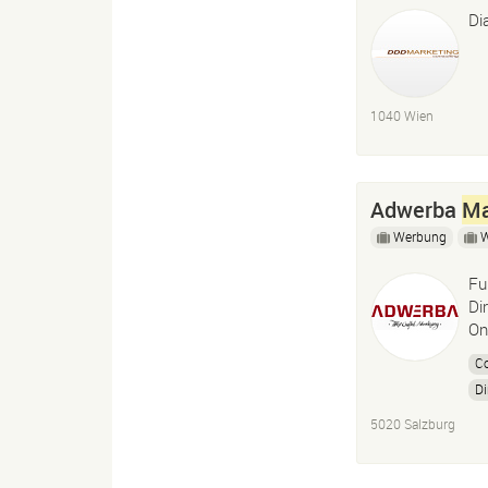
Di
1040 Wien
Adwerba
Ma
Werbung
Fu
Di
On
Co
Di
S
5020 Salzburg
S