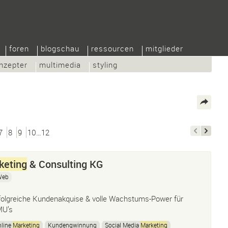
foren
blogschau
ressourcen
mitglieder
nzepter
multimedia
styling
7
8
9
10…12
keting
& Consulting KG
Web
folgreiche Kundenakquise & volle Wachstums-Power für
U’s
nline
Marketing
Kundengwinnung
Social Media
Marketing