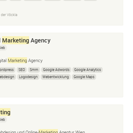
 der Vöckla
l
Marketing
Agency
Web
gital
Marketing
Agency
ordpress
SEO
Smm
Google Adwords
Google Analytics
ebdesign
Logodesign
Webentwicklung
Google Maps
Mail
Marketing
E-Commerce
Strategie
Planung
ting
Web
bdesign und Online-
Marketing
Agentur Wien