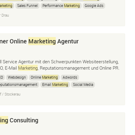
rketing
Sales Funnel
Performance
Marketing
Google Ads
Mail
Marketing
Marketing
automatisierung
Facebook ads
r Drau
stagram Ads
ner Online
Marketing
Agentur
ll Service Agentur mit den Schwerpunkten Websiteerstellung,
O, E-Mail
Marketing
, Reputationsmanagement und Online PR.
EO
Webdesign
Online
Marketing
Adwords
eputationsmanagement
Email
Marketing
Social Media
rzte
Marketing
Suchmaschinenoptimierung
 / Stockerau
ing
Consulting