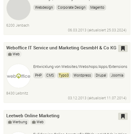
Webdesign
Corporate Design
Magento
Wordpress
Typo3
Ecommerce
Onlineshops
Grafikdesign
Video
Tirol
6200 Jenbach
06.03.2013 (aktualisiert
25.03.2024
)
Weboffice IT Service und Marketing GesmbH & Co KG
Web
Entwicklung von Websites/Webshops/Apps/Extensions
PHP
CMS
Typo3
Wordpress
Drupal
Joomla
Magento
CakePHP
Photoshop
HTML5
CSS3
8430 Leibnitz
03.12.2013 (aktualisiert
11.07.2014
)
Leetweb Online Marketing
Werbung
Web