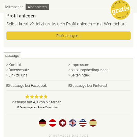
Mitmachen
Abonnieren
Profil anlegen
Selbst kreativ? Jetzt gratis dein Profil anlegen – mit Werkschau!
Profil anlegen…
dasauge
Kontakt
Impressum
Datenschutz
Nutzungsbedingungen
Link zu uns
Seitenindex
dasauge bei Facebook
dasauge bei Pinterest
Designer,
dasauge
Anonym
dasauge
hat
4,8
von
5
Sternen
Fotografen,
37
Bewertungen auf ProvenExpert.com
Agenturen,
Portfolios
und Jobs.
©1997—2026 DAS AUGE