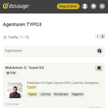
Registrieren
Agenturen TYPO3
20 Treffer, 1—15:
Agenturen
WebArtists G. Temel KG
Web
Websites mit Open Source CMS (Joomla, Wordpress,
Typo3
)
Typo3
Joomla
Wordpress
Magento
Photoshop
Adobe Illustrator
InDesign
1230 Wien
Quark Xpress
Html/css