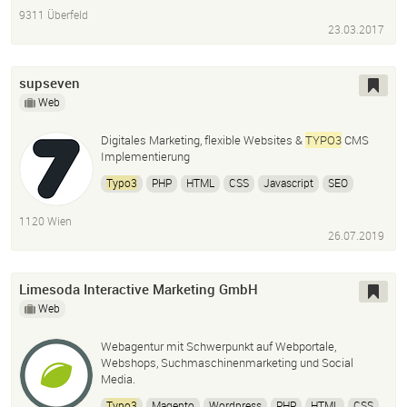
9311 Überfeld
23.03.2017
supseven
Web
Digitales Marketing, flexible Websites &
TYPO3
CMS
Implementierung
Typo3
PHP
HTML
CSS
Javascript
SEO
Content
Newsletter
Screendesign
Webdesign
1120 Wien
26.07.2019
Limesoda Interactive Marketing GmbH
Web
Webagentur mit Schwerpunkt auf Webportale,
Webshops, Suchmaschinenmarketing und Social
Media.
Typo3
Magento
Wordpress
PHP
HTML
CSS