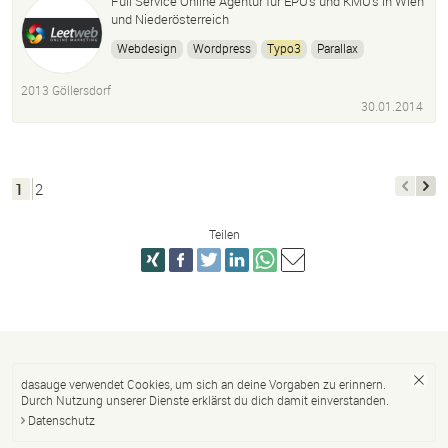
Full Service Online Agentur für EPU’s und KMU’s in Wien
und Niederösterreich
Webdesign
Wordpress
Typo3
Parallax
Responsive Webdesign
Suchmaschinenoptimierung
2013 Göllersdorf
Google Adwords
Suchmaschinenmarketing
30.01.2014
Social Media Marketing
Panoramaufnahmen
1
2
Teilen
dasauge verwendet Cookies, um sich an deine Vorgaben zu erinnern.
Durch Nutzung unserer Dienste erklärst du dich damit einverstanden.
Datenschutz