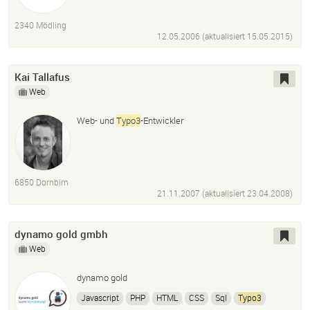
Online-Marketing
Facebook
Social Media
Content Marketing
Digital Brand Management
2340 Mödling
12.05.2006 (aktualisiert
15.05.2015
)
Kai Tallafus
Web
Web- und
Typo3
-Entwickler
6850 Dornbirn
21.11.2007 (aktualisiert
23.04.2008
)
dynamo gold gmbh
Web
dynamo gold
Javascript
PHP
HTML
CSS
Sql
Typo3