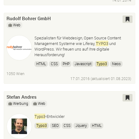
14.07.2014
Rudolf Bohrer GmbH
Web
Spezialisten für Webdesign, Open Source Content
Management Systeme wie Liferay,
TYPO3
und
WordPress. Wir freuen uns auf Ihre digitale
Herausforderung!
HTML
CSS
PHP
Javascript
Typo3
Neos
Wordpress
Drupal
Magento
1050 Wien
17.01.2016 (aktualisiert
01.08.2023
)
Stefan Andres
Werbung
Web
Typo3
-Entwickler
Typo3
SEO
CSS
Jquery
HTML