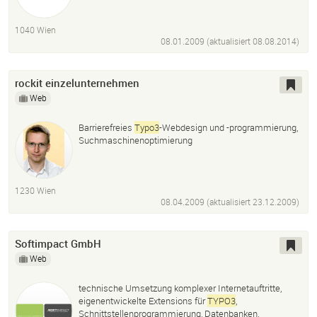
Wordpress
Adobe Air
1040 Wien
08.01.2009 (aktualisiert
08.08.2014
)
rockit einzelunternehmen
Web
Barrierefreies
Typo3
-Webdesign und -programmierung,
Suchmaschinenoptimierung
1230 Wien
08.04.2009 (aktualisiert
23.12.2009
)
Softimpact GmbH
Web
technische Umsetzung komplexer Internetauftritte,
eigenentwickelte Extensions für
TYPO3
,
Schnittstellenprogrammierung, Datenbanken,