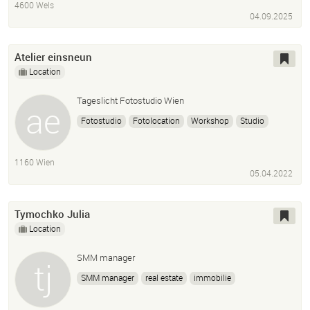
4600 Wels
Webentwicklung
04.09.2025
Atelier einsneun
Location
Tageslicht Fotostudio Wien
Fotostudio
Fotolocation
Workshop
Studio
Studiofotografie
1160 Wien
05.04.2022
Tymochko Julia
Location
SMM manager
SMM manager
real estate
immobilie