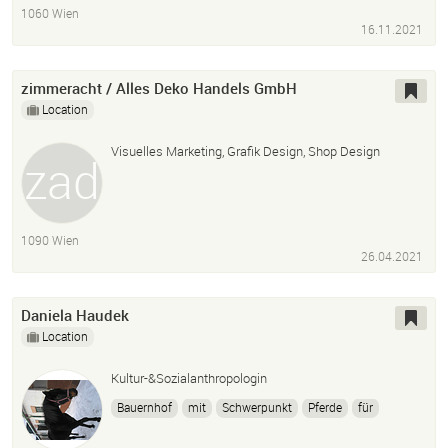
1060 Wien
16.11.2021
zimmeracht / Alles Deko Handels GmbH
Location
Visuelles Marketing, Grafik Design, Shop Design
1090 Wien
26.04.2021
Daniela Haudek
Location
Kultur-&Sozialanthropologin
Bauernhof
mit
Schwerpunkt
Pferde
für
MS-kranke
Kinder
Jugendliche