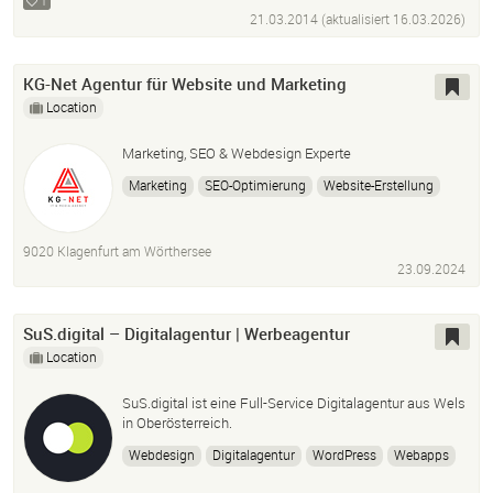
1
21.03.2014 (aktualisiert
16.03.2026
)
KG-Net Agentur für Website und Marketing
Location
Marketing, SEO & Webdesign Experte
Marketing
SEO-Optimierung
Website-Erstellung
Lokal SEO
9020 Klagenfurt am Wörthersee
23.09.2024
SuS.digital – Digitalagentur | Werbeagentur
Location
SuS.digital ist eine Full-Service Digitalagentur aus Wels
in Oberösterreich.
Webdesign
Digitalagentur
WordPress
Webapps
Apps
Content
Online-Shop
E-Commerce