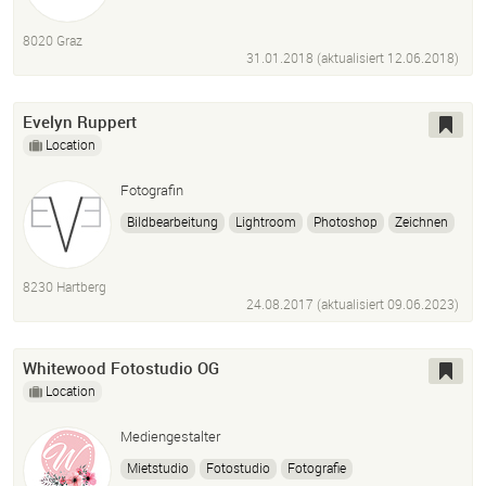
Graz
8020 Graz
31.01.2018 (aktualisiert
12.06.2018
)
Evelyn Ruppert
Location
Fotografin
Bildbearbeitung
Lightroom
Photoshop
Zeichnen
Autocad
Holzbearbeitung
Woodwop
8230 Hartberg
24.08.2017 (aktualisiert
09.06.2023
)
Whitewood Fotostudio OG
Location
Mediengestalter
Mietstudio
Fotostudio
Fotografie