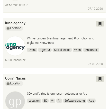
3662 Münichreith
07.12.2020
luna.agency
Location
Wir verbinden Eventmanagement, Promotion und
digitales Know-how.
Event
Agentur
Social Media
Wien
Innsbruck
Promotion
Marketing
Medien
6020 Innsbruck
05.03.2020
Goin’ Places
Location
3D- und Virtualisierungsumsetzung aller Art.
Location
3D
Vr
Ar
Softwarelösung
App
Venuefinder
Unity