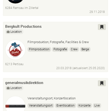
Webseiten
6284 Ramsau im Zillertal
29.11.2018
Bergkult Productions
Location
Filmproduktion, Fotografie, Facilities & Crew
Filmproduktion
Fotografie
Crew
Berge
Bergführer
Locations
Locationscouting
Locationmanagement
Tirol
Drohne
6213 Pertisau
20.03.2018 (aktualisiert
25.05.2020
)
generalmusikdirektion
Location
Veranstaltungsort, Konzertlocation
Veranstaltungsort
Eventlocation
Konzerte
Live