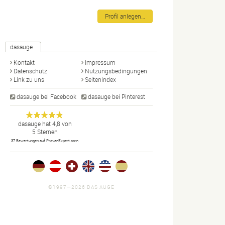
Profil anlegen…
dasauge
Kontakt
Impressum
Datenschutz
Nutzungsbedingungen
Link zu uns
Seitenindex
dasauge bei Facebook
dasauge bei Pinterest
Designer,
dasauge
Anonym
dasauge
hat
4,8
von
5
Sternen
Fotografen,
37
Bewertungen auf ProvenExpert.com
Agenturen,
Portfolios
und Jobs.
©1997—2026 DAS AUGE