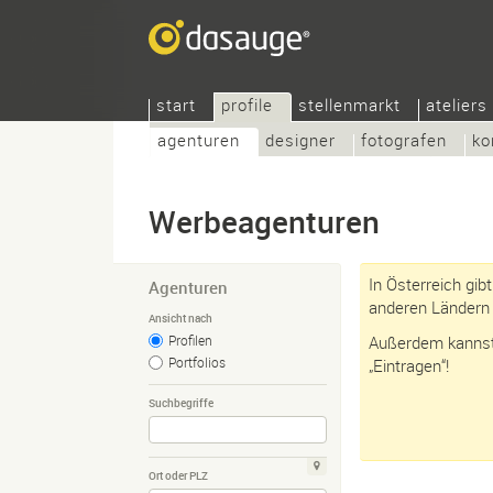
start
profile
stellenmarkt
ateliers
agenturen
designer
fotografen
ko
Werbeagenturen
In Österreich gib
Agenturen
anderen Ländern 
Ansicht nach
Profilen
Außerdem kannst 
Portfolios
„Eintragen“!
Suchbegriffe
Ort oder PLZ