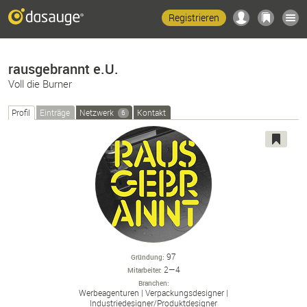
Registrieren
rausgebrannt e.U.
Voll die Burner
Profil
Einträge
Netzwerk
Kontakt
6
97
Gründung
2—4
Mitarbeiter
Branchen
Werbeagenturen
Verpackungsdesigner
Industriedesigner/
Produktdesigner