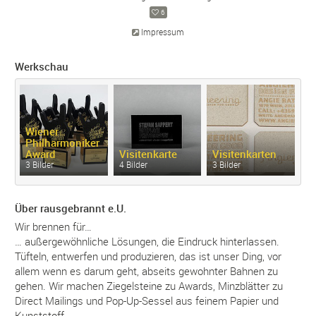
6
Impressum
Werkschau
Wiener
Philharmoniker
Award
Visitenkarte
Visitenkarten
Pr
3 Bilder
4 Bilder
3 Bilder
3 
Über rausgebrannt e.U.
Wir brennen für…
… außergewöhnliche Lösungen, die Eindruck hinterlassen.
Tüfteln, entwerfen und produzieren, das ist unser Ding, vor
allem wenn es darum geht, abseits gewohnter Bahnen zu
gehen. Wir machen Ziegelsteine zu Awards, Minzblätter zu
Direct Mailings und Pop-Up-Sessel aus feinem Papier und
Kunststoff.