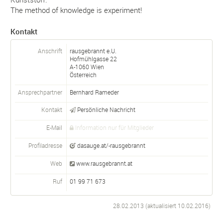
The method of knowledge is experiment!
Kontakt
Anschrift
rausgebrannt e.U.
Hofmühlgasse 22
A-
1060
Wien
Österreich
Ansprechpartner
Bernhard Rameder
Kontakt
Persönliche Nachricht
E-Mail
Information nur für Mitglieder
Profiladresse
dasauge.at/-rausgebrannt
Web
www.rausgebrannt.at
Ruf
01 99 71 673
28.02.2013 (aktualisiert
10.02.2016
)