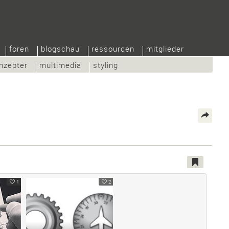
foren
blogschau
ressourcen
mitglieder
nzepter
multimedia
styling
1
2