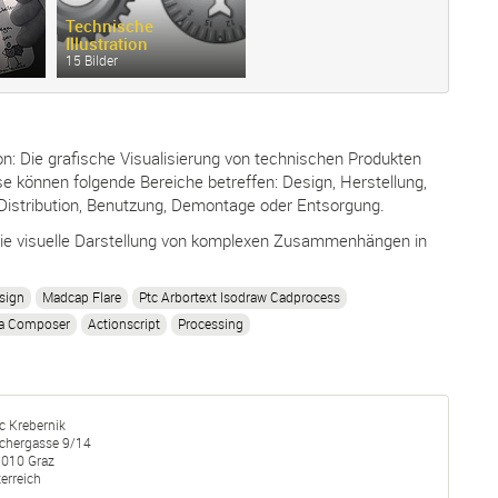
Technische
Illustration
15 Bilder
ion: Die grafische Visualisierung von technischen Produkten
e können folgende Bereiche betreffen: Design, Herstellung,
Distribution, Benutzung, Demontage oder Entsorgung.
 Die visuelle Darstellung von komplexen Zusammenhängen in
sign
Madcap Flare
Ptc Arbortext Isodraw Cadprocess
ia Composer
Actionscript
Processing
c Krebernik
schergasse 9/14
8010
Graz
erreich