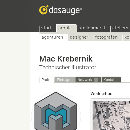
start
profile
stellenmarkt
ateliers
agenturen
designer
fotografen
ko
Mac Krebernik
Technischer Illustrator
Profil
Einträge
Netzwerk
Kontakt
1
Werkschau