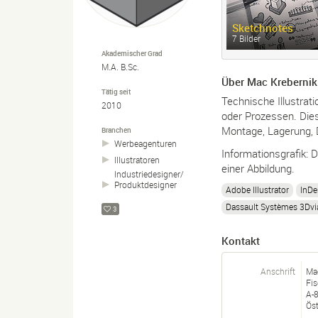
Sketchnotes
7 Bilder
Akademischer Grad
M.A. B.Sc.
Über Mac Krebernik
Tätig seit
Technische Illustrat
2010
oder Prozessen. Dies
Montage, Lagerung, 
Branchen
Werbeagenturen
Informationsgrafik:
Illustratoren
einer Abbildung.
Industriedesigner/
Produktdesigner
Adobe Illustrator
InDe
Dassault Systèmes 3Dv
3
Kontakt
Anschrift
Ma
Fi
A-
Öst