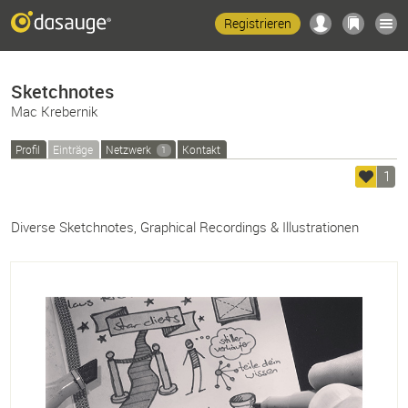
Registrieren
Sketchnotes
Mac Krebernik
Profil
Einträge
Netzwerk
Kontakt
1
1
Diverse Sketchnotes, Graphical Recordings & Illustrationen