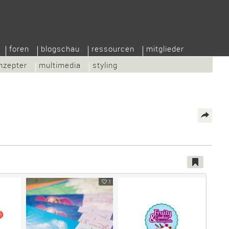
foren
blogschau
ressourcen
mitglieder
nzepter
multimedia
styling
1