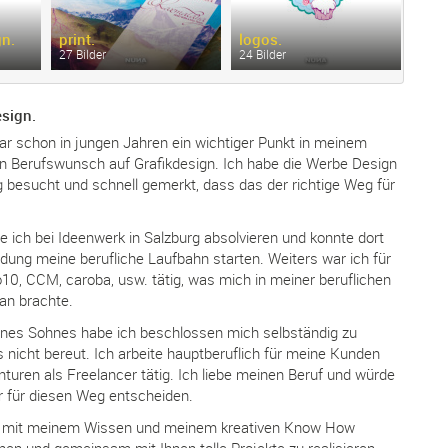
n.
print.
logos.
illu
27 Bilder
24 Bilder
14 Bi
sign.
ar schon in jungen Jahren ein wichtiger Punkt in meinem
in Berufswunsch auf Grafikdesign. Ich habe die Werbe Design
 besucht und schnell gemerkt, dass das der richtige Weg für
e ich bei Ideenwerk in Salzburg absolvieren und konnte dort
dung meine berufliche Laufbahn starten. Weiters war ich für
10, CCM, caroba, usw. tätig, was mich in meiner beruflichen
an brachte.
nes Sohnes habe ich beschlossen mich selbständig zu
nicht bereut. Ich arbeite hauptberuflich für meine Kunden
nturen als Freelancer tätig. Ich liebe meinen Beruf und würde
r für diesen Weg entscheiden.
en mit meinem Wissen und meinem kreativen Know How