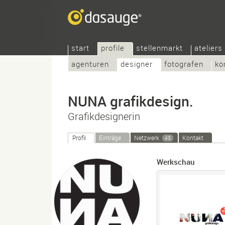
start
profile
stellenmarkt
ateliers
agenturen
designer
fotografen
ko
NUNA grafikdesign.
Grafikdesignerin
Profil
Einträge
Netzwerk
Kontakt
43
Werkschau