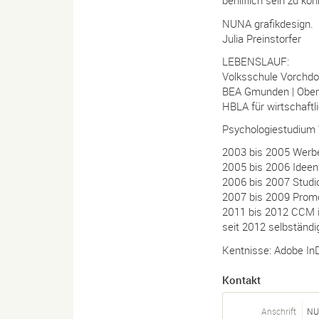
behilflich sein zu kö
NUNA grafikdesign.
Julia Preinstorfer
LEBENSLAUF:
Volksschule Vorchdor
BEA Gmunden | Ober
HBLA für wirtschaftl
Psychologiestudium 
2003 bis 2005 Werbe
2005 bis 2006 Ideen
2006 bis 2007 Studi
2007 bis 2009 Prom
2011 bis 2012 CCM 
seit 2012 selbständi
Kentnisse: Adobe InD
Kontakt
Anschrift
NU