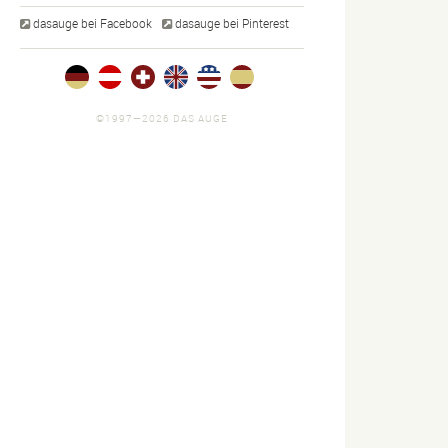
dasauge bei Facebook
dasauge bei Pinterest
strationen.
screendesign.
persönliches.
lder
3 Bilder
4 Bilder
©1997—2026 DAS AUGE