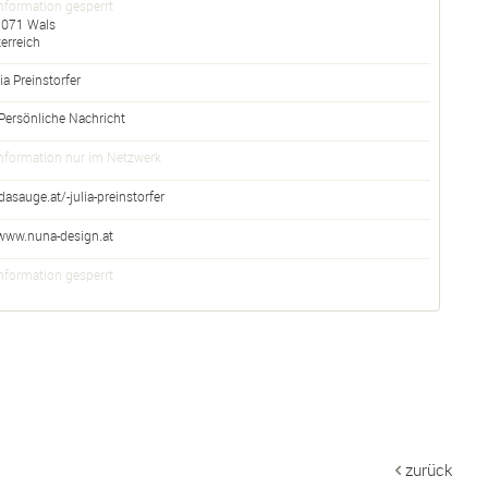
nformation gesperrt
5071
Wals
erreich
ia Preinstorfer
Persönliche Nachricht
nformation nur im Netzwerk
dasauge.at/-julia-preinstorfer
www.nuna-design.at
nformation gesperrt
zurück