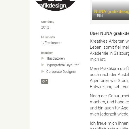
NUNA grafikdesig
1 Bild
Gründung
2012
Über NUNA grafikde
Mitarbeiter
Kreatives Arbeiten w
1/Freelancer
Leben, somit fiel me
Akademie in Salzburg
Branchen
Illustratoren
mich ist.
Typografen/
Layouter
Mein Praktikum durft
Corporate Designer
auch nach der Ausbil
Agenturen wie Studio
5
Entwicklung sehr vor
Nach der Geburt mei
machen, und habe es 
und bin auch für Age
mich jederzeit wiede
Ich freue mich Ihn