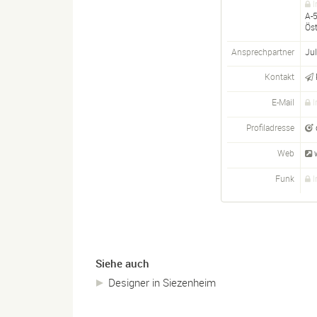
I
A-
Öst
Ansprechpartner
Jul
Kontakt
E-Mail
I
Profiladresse
Web
Funk
I
Siehe auch
Designer in Siezenheim