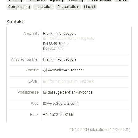
Compositing
Illustration
Photorealism
Lineart
Kontakt
Anschrift
Franklin Ponceoyola
Information nur für Mitglieder
D-
13349
Berlin
Deutschland
Ansprechpartner
Franklin
Ponceoyola
Kontakt
Persönliche Nachricht
E-Mail
Information nur im Netzwerk
Profiladresse
dasauge.de/-franklin-ponce
Web
www.3dartviz.com
Funk
+4915227523166
15.10.2009 (aktualisiert
17.06.2021
)