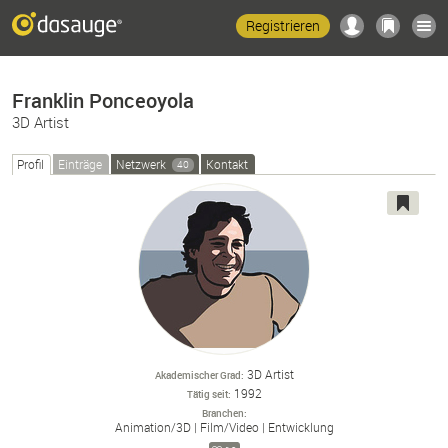
Registrieren
Franklin Ponceoyola
3D Artist
Profil
Einträge
Netzwerk
Kontakt
40
3D Artist
Akademischer Grad
1992
Tätig seit
Branchen
Animation/
3D
Film/
Video
Entwicklung