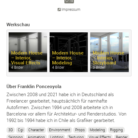
19
Impressum
Werkschau
Modern House
Modern House
Modern House
M
– Interior,
– Interior,
– Interior,
– 
Visual Effects
Modeling
Storyboard
C
4 Bilder
4 Bilder
3 Bilder
5 
Über Franklin Ponceoyola
Zwischen 2008 und 2021 habe ich in Deutschland als
Freelancer gearbeitet, hauptsächlich für namhafte
Autofirmen. Zwischen 1994 und 2008 arbeitete ich in
Barcelona vor allem für Architektur- und Renderstudios. Von
1992 bis 1994 habe ich in Chile als Grafiker gearbeitet.
3D
Cgi
Character
Environment
Props
Modeling
Rigging
Skinning
Animation
Lighting
Texturing
Visual Effects
Render