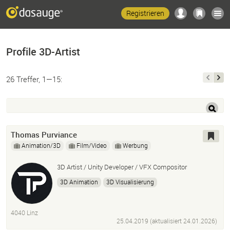
Registrieren
Profile 3D-Artist
26 Treffer, 1—15:
Thomas Purviance
Animation/3D
Film/Video
Werbung
3D Artist / Unity Developer / VFX Compositor
3D Animation
3D Visualisierung
Game Development
Design
Unity Developer
Unreal
4040 Linz
3D Artist · Unity Developer · Echtzeit 3D · VR ·
25.04.2019 (aktualisiert
24.01.2026
)
Produktvisualisierung · Anima Engine