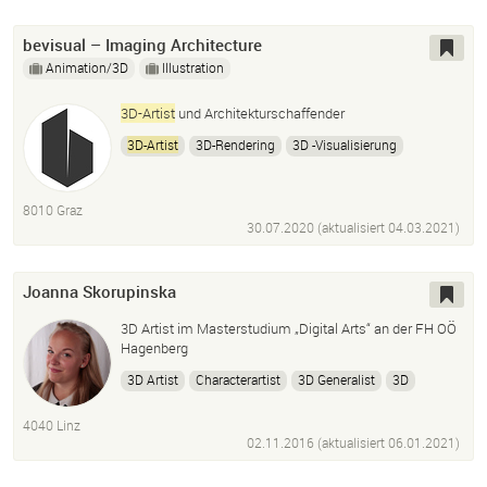
Animationen
Vfx
Compositing
bevisual – Imaging Architecture
Animation/3D
Illustration
3D-Artist
und Architekturschaffender
3D-Artist
3D-Rendering
3D -Visualisierung
3D-Modeling
Architekturvisualisierung
Immobilienmarketing
Produktrenderings
3dsmax
8010 Graz
Vray
Corona
Bildbearbeitung
Photoshop
30.07.2020 (aktualisiert
04.03.2021
)
Joanna Skorupinska
3D Artist im Masterstudium „Digital Arts“ an der FH OÖ
Hagenberg
3D Artist
Characterartist
3D Generalist
3D
Zbrush
Photoshop
Adobe Illustrator
InDesign
4040 Linz
Modeling
Sculpting
Animation
02.11.2016 (aktualisiert
06.01.2021
)