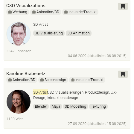
C3D Visualizations
Werbung
Animation/3D
Industrie/Produkt
3D Artist
3D Visualisierung
3D Animation
3342 Ennsbach
04.06.2009 (aktualisiert
06.08.2015
)
Karoline Brabenetz
Animation/3D
Screendesign
Industrie/Produkt
3D-Artist
, 3D Visualisierungen, Produktdesign, UX-
Design, Interaktionsdesign
Blender
Maya
3D Modelling
Texturing
Rendering
Photoshop
InDesign
Figma
1130 Wien
27.09.2020 (aktualisiert
15.08.2025
)