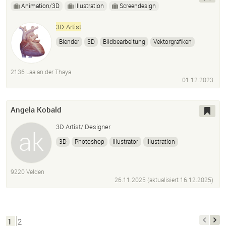
Animation/3D
Illustration
Screendesign
3D-Artist
Blender
3D
Bildbearbeitung
Vektorgrafiken
medizinische Illustrationen
three.js
Adobe Creative Cloud
2136 Laa an der Thaya
01.12.2023
Angela Kobald
3D Artist/ Designer
3D
Photoshop
Illustrator
Illustration
Motion Design
Animation
9220 Velden
26.11.2025 (aktualisiert
16.12.2025
)
1
2