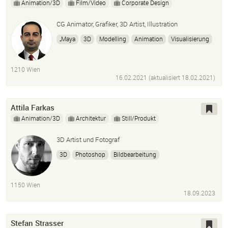
Animation/3D
Film/Video
Corporate Design
CG Animator, Grafiker, 3D Artist, Illustration
„Maya
3D
Modelling
Animation
Visualisierung
Illustrator
After Effekts
Video Editing
Color grading
Visual effects “ „Adobe
Design
1210 Wien
Premier
Mudbox“
16.02.2021 (aktualisiert
18.02.2021
)
Attila Farkas
Animation/3D
Architektur
Still/Produkt
3D Artist und Fotograf
3D
Photoshop
Bildbearbeitung
1150 Wien
18.09.2023
Stefan Strasser