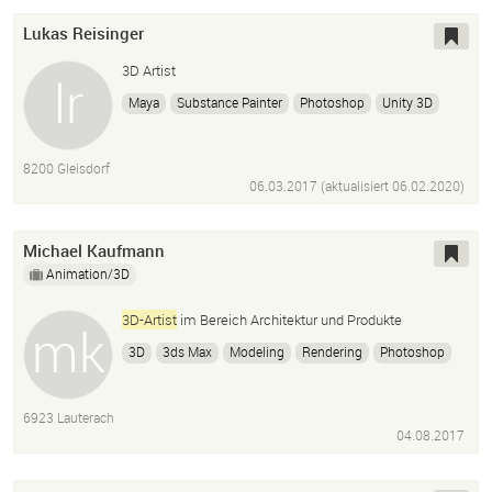
Lukas Reisinger
3D Artist
Maya
Substance Painter
Photoshop
Unity 3D
Unreal Engine
ZBrush
8200 Gleisdorf
06.03.2017 (aktualisiert
06.02.2020
)
Michael Kaufmann
Animation/3D
3D-Artist
im Bereich Architektur und Produkte
3D
3ds Max
Modeling
Rendering
Photoshop
Bildbearbeitung
Design
Grafik
6923 Lauterach
04.08.2017