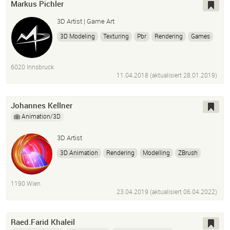
Markus Pichler
3D Artist | Game Art
3D Modeling
Texturing
Pbr
Rendering
Games
Spiele
Photoshop
6020 Innsbruck
11.04.2018 (aktualisiert
28.01.2019
)
Johannes Kellner
Animation/3D
3D Artist
3D Animation
Rendering
Modelling
ZBrush
Maya
1190 Wien
23.04.2019 (aktualisiert
06.04.2022
)
Raed.Farid Khaleil