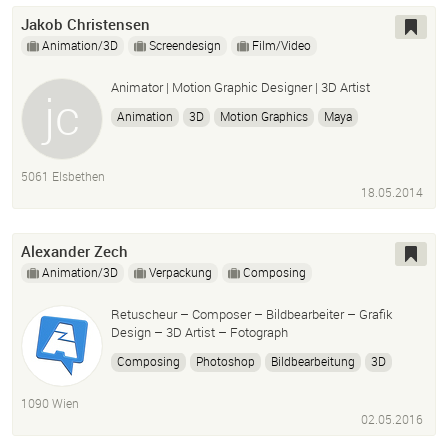
Jakob Christensen
Animation/3D
Screendesign
Film/Video
Animator | Motion Graphic Designer | 3D Artist
Animation
3D
Motion Graphics
Maya
After Effects
Cinema 4D
Photoshop
5061 Elsbethen
18.05.2014
Alexander Zech
Animation/3D
Verpackung
Composing
Retuscheur – Composer – Bildbearbeiter – Grafik
Design – 3D Artist – Fotograph
Composing
Photoshop
Bildbearbeitung
3D
Illustration
1090 Wien
02.05.2016