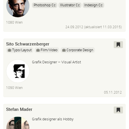
Photoshop Cc
Illustrator Cc
Indesign Cc
Dreamweaver Cc
Premiere Pro Cc
After Effects Cc
Audition Cc
Speedgrade Cc
1080 Wien
Maxon Cinema 4D R.16
HTML
CSS
24.09.2012 (aktualisiert
11.03.2015
)
Sito Schwarzenberger
Typo/Layout
Film/Video
Corporate Design
Grafik Designer – Visual Artist
1090 Wien
05.11.2012
Stefan Mader
Grafik designer als Hobby