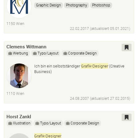
Graphic Design
Photography
Photoshop
Bildbearbeitung
Illustration
Adobe Illustrator
Logo Designer
Corporate Design
1150 Wien
22.02.2017 (aktualisiert
05.01.2021
)
Clemens Wittmann
Werbung
Typo/Layout
Corporate Design
Ich bin ein selbstständiger
Grafik-Designer
(Creative
Business)
1110 Wien
24.08.2007 (aktualisiert
27.02.2015
)
Horst Zankl
Illustration
Typo/Layout
Corporate Design
Grafik-Designer