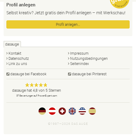
Profil anlegen
Selbst kreativ? Jetzt gratis dein Profil anlegen – mit Werkschau!
Profil anlegen…
dasauge
Kontakt
Impressum
Datenschutz
Nutzungsbedingungen
Link zu uns
Seitenindex
dasauge bei Facebook
dasauge bei Pinterest
Designer,
dasauge
Anonym
dasauge
hat
4,8
von
5
Sternen
Fotografen,
37
Bewertungen auf ProvenExpert.com
Agenturen,
Portfolios
und Jobs.
©1997—2026 DAS AUGE