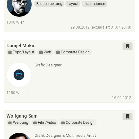
Bildbearbeitung
Layout
Illustrationen
Verpackungsdesign
Comic
Alles Für Print
Web
1040 Wien
29.08.2012 (aktualisiert
01.07.2018
)
Danijel Mokic
Typo/Layout
Web
Corporate Design
Grafik Designer
1150 Wien
16.09.2012
Wolfgang Sam
Werbung
Film/Video
Corporate Design
Grafik Designer & Multimedia Artist