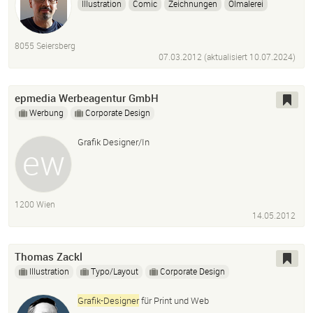
Illustration
Comic
Zeichnungen
Ölmalerei
Digital Painting
Photoshop
Bildbearbeitung
8055 Seiersberg
07.03.2012 (aktualisiert
10.07.2024
)
epmedia Werbeagentur GmbH
Werbung
Corporate Design
Grafik Designer/In
1200 Wien
14.05.2012
Thomas Zackl
Illustration
Typo/Layout
Corporate Design
Grafik-Designer
für Print und Web