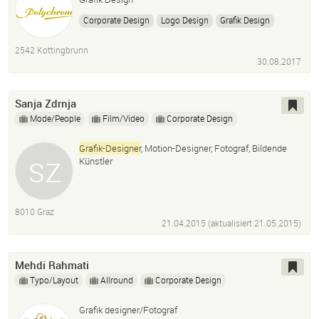
Corporate Design
Logo Design
Grafik Design
Werbeplakate
Weinetiketten
Grafikdesigner
2542 Kottingbrunn
Grafikdesign Wien
Grafik Designer
30.08.2017
Grafik Design Kottingbrunn
Grafikdesigner Niederösterreich
Grafik Desig
Sanja Zdrnja
Mode/People
Film/Video
Corporate Design
Grafik-Designer
, Motion-Designer, Fotograf, Bildende
Künstler
8010 Graz
21.04.2015 (aktualisiert
21.05.2015
)
Mehdi Rahmati
Typo/Layout
Allround
Corporate Design
Grafik designer/Fotograf