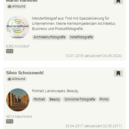
Martin Raffeiner
Allround
Meisterfotograf aus Tirol mit Spezialisierung für
Unternehmen. Meine Kernkompetenzen Architektur,
Business und Produktfotografie.
Architekturfotografie
Hotelfotografie
Business Portrait
Produktfotografie
6382 Kirchdorf
Events/Veranstaltungsfotografie
2
10.01.2018 (aktualisiert
04.06.2024
)
Fotografie für Barrierefreie Architektur
Tourismus
Events
Photoshop Cc
Lightroom Cc
Silvio Schoisswohl
Allround
Portrait, Landscapes, Beauty,
Portrait
Beauty
Sinnliche Fotografie
Prints
Werbung
Vermietung
4614 Marchtrenk
2
25.04.2017 (aktualisiert
02.05.2017
)