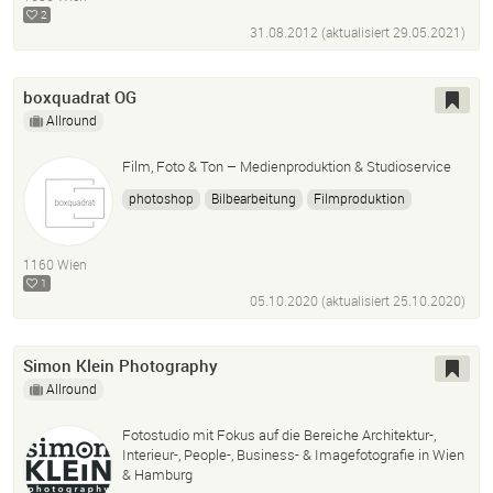
2
31.08.2012 (aktualisiert
29.05.2021
)
boxquadrat OG
Allround
Film, Foto & Ton – Medienproduktion & Studioservice
photoshop
Bilbearbeitung
Filmproduktion
Fotostudio
Ton Studio
Sound Design
Videoproduktion
Videograf
Filmemacher
1160 Wien
Fotograf
1
05.10.2020 (aktualisiert
25.10.2020
)
Simon Klein Photography
Allround
Fotostudio mit Fokus auf die Bereiche Architektur-,
Interieur-, People-, Business- & Imagefotografie in Wien
& Hamburg