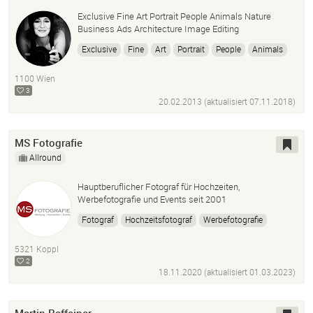
Exclusive Fine Art Portrait People Animals Nature
Business Ads Architecture Image Editing
Exclusive
Fine
Art
Portrait
People
Animals
Nature
Business
Ads
Architecture
Image
1100 Wien
Editing
3
20.02.2013 (aktualisiert
07.11.2018
)
MS Fotografie
Allround
Hauptberuflicher Fotograf für Hochzeiten,
Werbefotografie und Events seit 2001
Fotograf
Hochzeitsfotograf
Werbefotografie
Produktfotografie
Unternehmenspräsentaionen
5321 Koppl
Eventfotografie
2
18.11.2020 (aktualisiert
01.03.2023
)