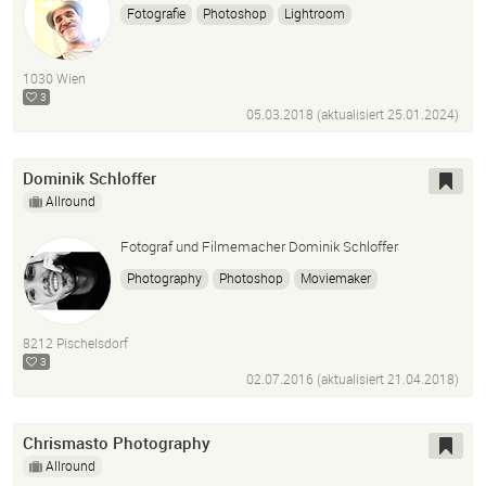
Fotografie
Photoshop
Lightroom
Bildbearbeitung
Composing
1030 Wien
3
05.03.2018 (aktualisiert
25.01.2024
)
Dominik Schloffer
Allround
Fotograf und Filmemacher Dominik Schloffer
Photography
Photoshop
Moviemaker
Filmemacher
8212 Pischelsdorf
3
02.07.2016 (aktualisiert
21.04.2018
)
Chrismasto Photography
Allround