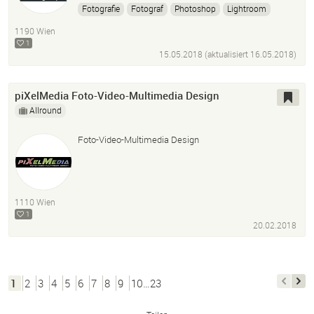
Fotografie
Fotograf
Photoshop
Lightroom
Bildbearbeitung
Werbung
Werbefotografie
1190 Wien
Architektur
Portrait
People
Business
Image
1
15.05.2018 (aktualisiert
16.05.2018
)
Produkt
Stilllife
Interieur
piXelMedia Foto-Video-Multimedia Design
Allround
Foto-Video-Multimedia Design
1110 Wien
1
20.02.2018
1
2
3
4
5
6
7
8
9
10…23