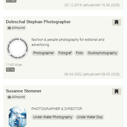
162
DTP Artist
Agency Experience
Editorial Experience
20.12.2016 (aktualisiert
16.06.2026
)
Cinematography
Doleschal Stephan Photographer
Allround
fashion & people photography for editorial and
advertising
Photographer
Fotograf
Foto
Studiophotography
People
Portrait
Portraitfotografie
Studiofotografie
1160 Wien
Peoplephotography
Menschen
Werbefotograf
14
Werbefotografie
Profifotograf
06.04.2002 (aktualisiert
09.05.2026
)
Susanne Stemmer
Allround
PHOTOGRAPHER & DIRECTOR
Under Water Photography
Under Water Dop
Kids Photography