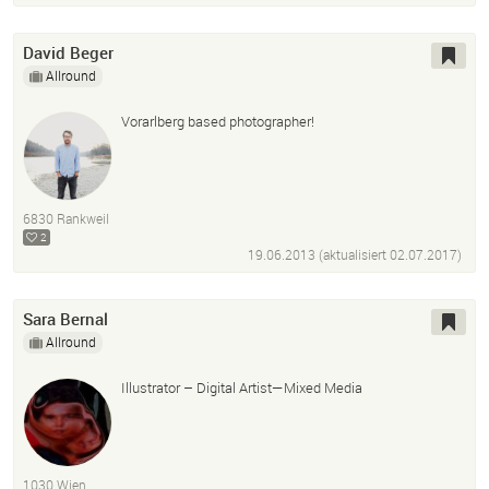
David Beger
Allround
Vorarlberg based photographer!
6830 Rankweil
2
19.06.2013 (aktualisiert
02.07.2017
)
Sara Bernal
Allround
Illustrator – Digital Artist—Mixed Media
1030 Wien