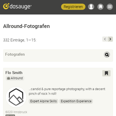
Registrieren
Allround-Fotografen
332 Einträge, 1—15:
Fotografen
Flo Smith
Allround
…candid & pure reportage photography, with a decent
pinch of rock ’n roll!
Expert Alpine Skills
Expedition Experience
Conflict Experience
EMT-P/EMS Paramedic
6020 Innsbruck
TCCC - Tactical Paramedic
Graphic Designer