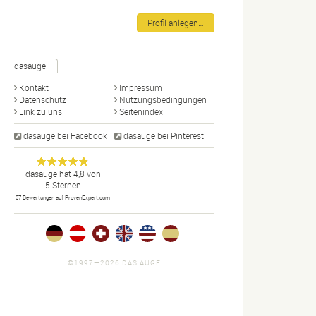
Profil anlegen…
dasauge
Kontakt
Impressum
Datenschutz
Nutzungsbedingungen
Link zu uns
Seitenindex
dasauge bei Facebook
dasauge bei Pinterest
Designer,
dasauge
Anonym
dasauge
hat
4,8
von
5
Sternen
Fotografen,
37
Bewertungen auf ProvenExpert.com
Agenturen,
Portfolios
und Jobs.
©1997—2026 DAS AUGE