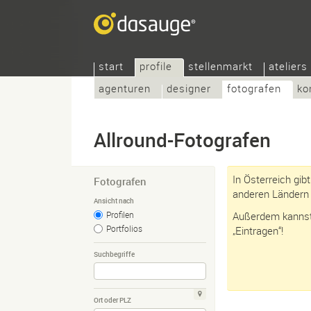
start
profile
stellenmarkt
ateliers
agenturen
designer
fotografen
ko
Allround-Fotografen
In Österreich gib
Fotografen
anderen Ländern 
Ansicht nach
Profilen
Außerdem kannst 
Portfolios
„Eintragen“!
Suchbegriffe
Ort oder PLZ