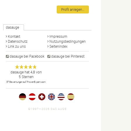
Profil anlegen…
dasauge
Kontakt
Impressum
Datenschutz
Nutzungsbedingungen
Link zu uns
Seitenindex
dasauge bei Facebook
dasauge bei Pinterest
Designer,
dasauge
Anonym
dasauge
hat
4,8
von
5
Sternen
Fotografen,
37
Bewertungen auf ProvenExpert.com
Agenturen,
Portfolios
und Jobs.
©1997—2026 DAS AUGE