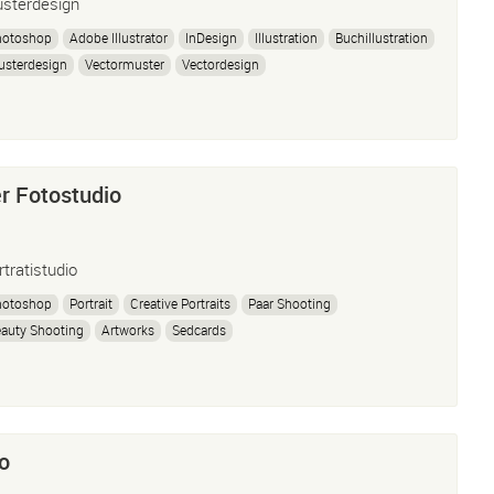
sterdesign
hotoshop
Adobe Illustrator
InDesign
Illustration
Buchillustration
usterdesign
Vectormuster
Vectordesign
r Fotostudio
rtratistudio
hotoshop
Portrait
Creative Portraits
Paar Shooting
auty Shooting
Artworks
Sedcards
o