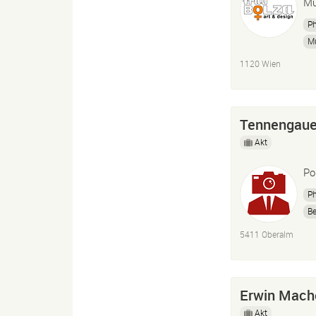
Mu
P
M
1120 Wien
Tennengaue
Akt
Po
P
Be
5411 Oberalm
Erwin Mach
Akt