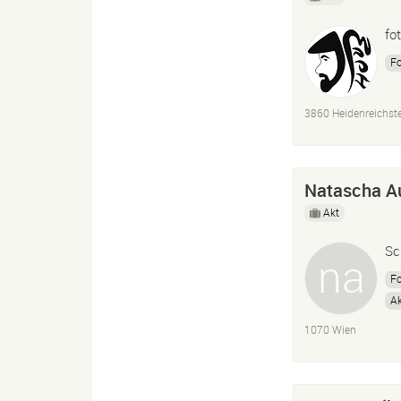
fo
Fo
3860 Heidenreichst
Natascha 
Akt
Sc
Fo
Ak
1070 Wien