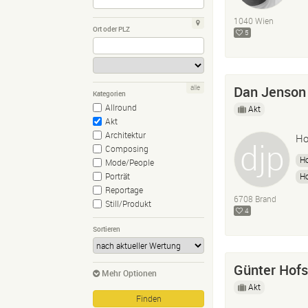
1040 Wien
Ort oder PLZ
5
Dan Jenson
alle
Kategorien
Allround
Akt
Akt
Architektur
Ho
Composing
Ho
Mode/People
Ho
Porträt
Reportage
6708 Brand
Still/Produkt
4
Sortieren
Günter Hofs
Mehr Optionen
Akt