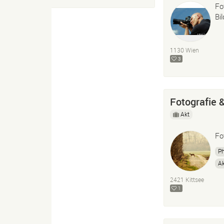
Fo
Bi
1130 Wien
3
Fotografie 
Akt
Fo
P
Ak
2421 Kittsee
1