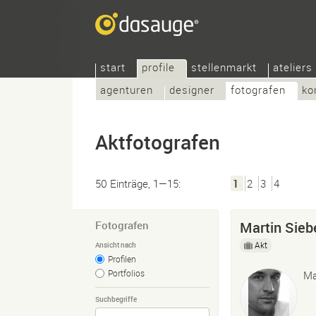
start
profile
stellenmarkt
ateliers
agenturen
designer
fotografen
ko
Aktfotografen
50 Einträge, 1—15:
1
2
3
4
Fotografen
Martin Sieb
Akt
Ansicht nach
Profilen
Portfolios
Ma
Suchbegriffe