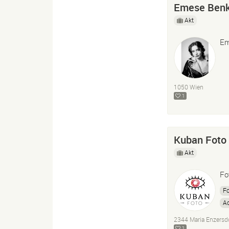
Emese Ben
Akt
Em
1050 Wien
1
Kuban Foto
Akt
Fo
Fo
Ad
2344 Maria Enzersd
1