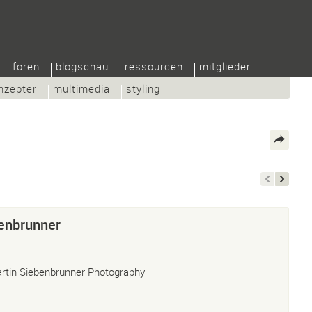
foren
blogschau
ressourcen
mitglieder
nzepter
multimedia
styling
enbrunner
rtin Siebenbrunner Photography