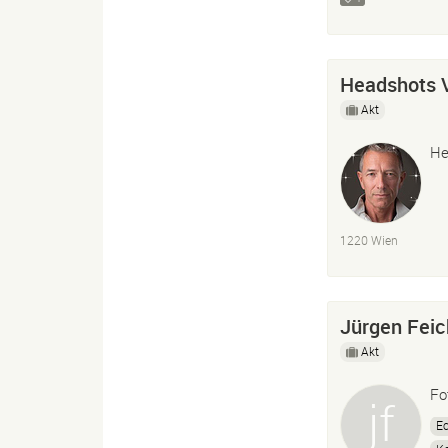
Headshots 
Akt
He
1220 Wien
Jürgen Feic
Akt
Fo
Ec