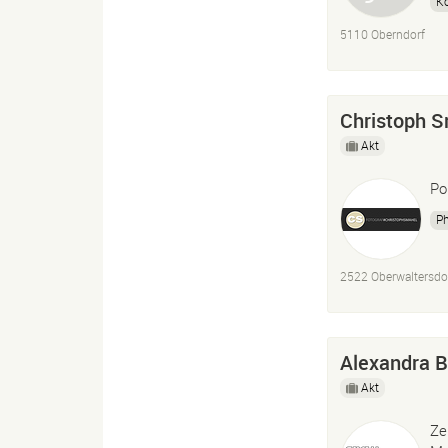
K
5110 Oberndorf
Christoph 
Akt
Po
P
2522 Oberwaltersdo
Alexandra Bo
Akt
Ze