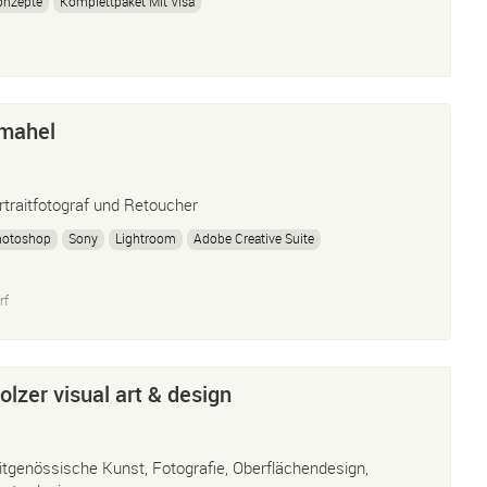
onzepte
Komplettpaket Mit Visa
Smahel
rtraitfotograf und Retoucher
hotoshop
Sony
Lightroom
Adobe Creative Suite
rf
lzer visual art & design
itgenössische Kunst, Fotografie, Oberflächendesign,