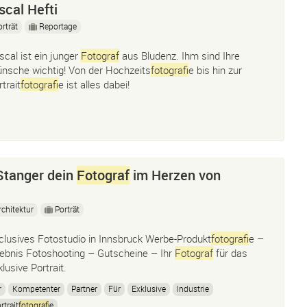
cal Hefti
orträt
Reportage
scal ist ein junger
Fotograf
aus Bludenz. Ihm sind Ihre
nsche wichtig! Von der Hochzeits
fotograf
ie bis hin zur
trait
fotograf
ie ist alles dabei!
Stanger dein
Fotograf
im Herzen von
rchitektur
Porträt
clusives Fotostudio in Innsbruck Werbe-Produkt
fotograf
ie –
lebnis Fotoshooting – Gutscheine – Ihr
Fotograf
für das
klusive Portrait.
r
Kompetenter
Partner
Für
Exklusive
Industrie
rtrait
fotograf
ie