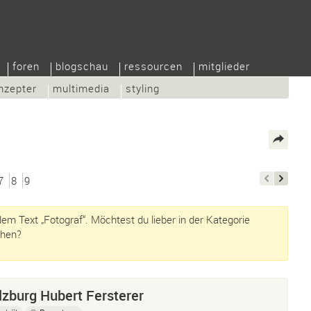
foren
blogschau
ressourcen
mitglieder
nzepter
multimedia
styling
7
8
9
em Text „Fotograf“. Möchtest du lieber in der Kategorie
hen?
zburg Hubert Fersterer