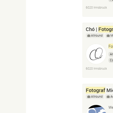
6020 Innsbruck
Chó |
Fotogr
Allround
M
Fo
A
Co
P
6020 Innsbruck
Im
Fotograf
Mi
Allround
A
We