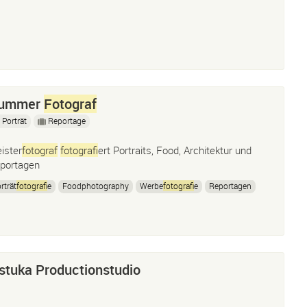
Hummer
Fotograf
Porträt
Reportage
ister
fotograf
fotograf
iert Portraits, Food, Architektur und
portagen
rträt
fotograf
ie
Foodphotography
Werbe
fotograf
ie
Reportagen
tuka Productionstudio