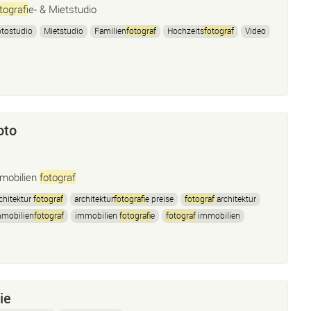
tograf
ie- & Mietstudio
tostudio
Mietstudio
Familien
fotograf
Hochzeits
fotograf
Video
oto
mobilien
fotograf
chitektur
fotograf
architektur
fotograf
ie preise
fotograf
architektur
mmobilien
fotograf
immobilien
fotograf
ie
fotograf
immobilien
mmobilien
fotograf
preise
Interior
fotograf
ie
fotograf
ie