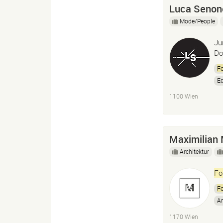
Luca Senon
Mode/People
Ju
Do
Fo
Ed
1100 Wien
Maximilian 
Architektur
Fo
Fo
Ar
Fi
1170 Wien