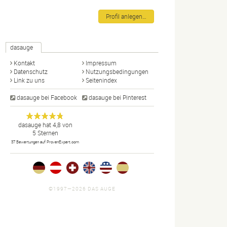
Profil anlegen…
dasauge
Kontakt
Impressum
Datenschutz
Nutzungsbedingungen
Link zu uns
Seitenindex
dasauge bei Facebook
dasauge bei Pinterest
Designer,
dasauge
Anonym
dasauge
hat
4,8
von
5
Sternen
Fotografen,
37
Bewertungen auf ProvenExpert.com
Agenturen,
Portfolios
und Jobs.
©1997—2026 DAS AUGE