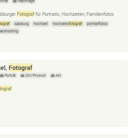
orträt
Reportage
lzburger
Fotograf
für Portraits, Hochzeiten, Familienfotos
tograf
salzburg
hochzeit
hochzeits
fotograf
portraitfotos
arshooting
el,
Fotograf
Porträt
Still/Produkt
Akt
tograf