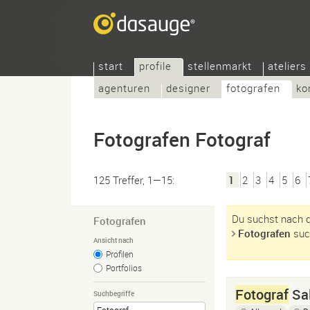
start
profile
stellenmarkt
ateliers
agenturen
designer
fotografen
ko
Fotografen Fotograf
125 Treffer, 1—15:
1
2
3
4
5
6
Du suchst nach d
Fotografen
Fotografen
suc
Ansicht nach
Profilen
Portfolios
Fotograf
Sal
Suchbegriffe