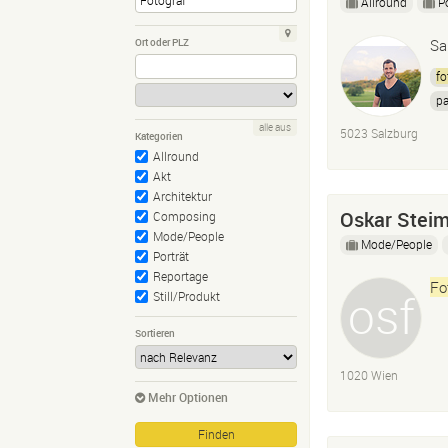
Allround
P
Ort oder PLZ
Sa
fo
pa
alle aus
5023 Salzburg
Kategorien
Allround
Akt
Architektur
Oskar Steim
Composing
Mode/People
Mode/People
Porträt
Reportage
Fo
Still/Produkt
Sortieren
1020 Wien
Mehr Optionen