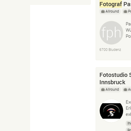
Fotograf
Pas
Allround
P
Pa
Wü
Por
6700 Bludenz
Fotostudio 
Innsbruck
Allround
A
Ex
Er
ex
Ih
Po