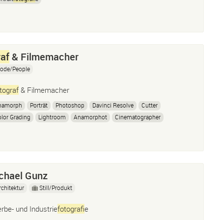
af
& Filmemacher
ode/People
tograf
& Filmemacher
namorph
Porträt
Photoshop
Davinci Resolve
Cutter
lor Grading
Lightroom
Anamorphot
Cinematographer
hotographer
Filmemacher
Filmmaker
Schnitt
Editor
Fashion
agefilme
Musik Video
chael Gunz
rchitektur
Still/Produkt
rbe- und Industrie
fotograf
ie