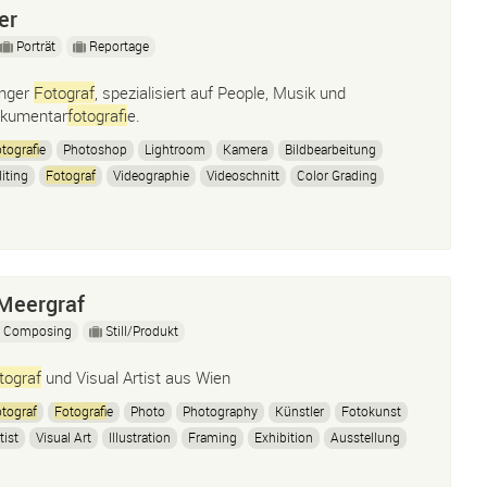
er
Porträt
Reportage
nger
Fotograf
, spezialisiert auf People, Musik und
kumentar
fotograf
ie.
tograf
ie
Photoshop
Lightroom
Kamera
Bildbearbeitung
iting
Fotograf
Videographie
Videoschnitt
Color Grading
Meergraf
Composing
Still/Produkt
tograf
und Visual Artist aus Wien
tograf
Fotograf
ie
Photo
Photography
Künstler
Fotokunst
tist
Visual Art
Illustration
Framing
Exhibition
Ausstellung
lm Developing
Film Entwicklung
Dozent