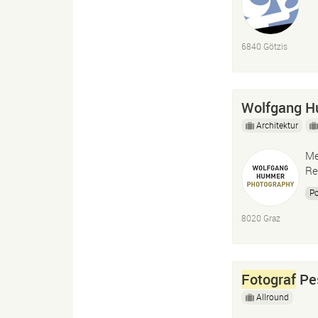
6840 Götzis
Wolfgang 
Architektur
Me
Re
Po
8020 Graz
Fotograf
Pes
Allround