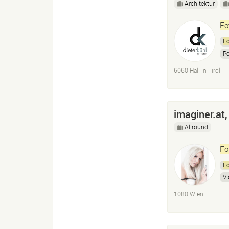
Architektur
Fo
Fo
Po
6060 Hall in Tirol
imaginer.at,
Allround
Fo
Fo
Vi
1080 Wien