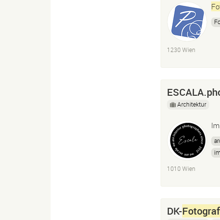
Fo
Fo
1230 Wien
ESCALA.ph
Architektur
Im
ar
i
i
1010 Wien
DK-
Fotograf