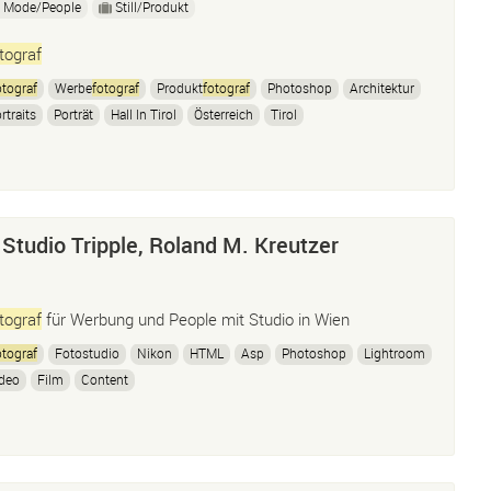
Mode/People
Still/Produkt
tograf
tograf
Werbe
fotograf
Produkt
fotograf
Photoshop
Architektur
rtraits
Porträt
Hall In Tirol
Österreich
Tirol
 Studio Tripple, Roland M. Kreutzer
tograf
für Werbung und People mit Studio in Wien
tograf
Fotostudio
Nikon
HTML
Asp
Photoshop
Lightroom
deo
Film
Content