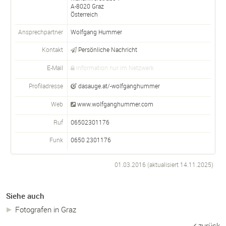
A-
8020
Graz
Österreich
Ansprechpartner
Wolfgang Hummer
Kontakt
Persönliche Nachricht
E-Mail
Information nur im Netzwerk
Profiladresse
dasauge.at/-wolfganghummer
Web
www.wolfganghummer.com
Ruf
06502301176
Funk
0650 2301176
01.03.2016 (aktualisiert
14.11.2025
)
Siehe auch
Fotografen in Graz
zurück