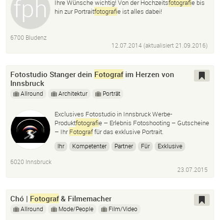
Ihre Wünsche wichtig! Von der Hochzeits
fotograf
ie bis
hin zur Portrait
fotograf
ie ist alles dabei!
6700 Bludenz
12.07.2014 (aktualisiert
21.09.2016
)
Fotostudio Stanger dein
Fotograf
im Herzen von
Innsbruck
Allround
Architektur
Porträt
Exclusives Fotostudio in Innsbruck Werbe-
Produkt
fotograf
ie – Erlebnis Fotoshooting – Gutscheine
– Ihr
Fotograf
für das exklusive Portrait.
Ihr
Kompetenter
Partner
Für
Exklusive
Industrie
Portrait
fotograf
ie
6020 Innsbruck
23.07.2015
Chó |
Fotograf
& Filmemacher
Allround
Mode/People
Film/Video