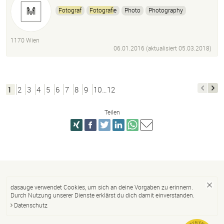
Fotograf
Fotograf
ie
Photo
Photography
Künstler
Fotokunst
Artist
Visual Art
Illustration
Framing
Exhibition
Ausstellung
1170 Wien
Film Developing
Film Entwicklung
Dozent
06.01.2016 (aktualisiert
05.03.2018
)
1
2
3
4
5
6
7
8
9
10…12
Teilen
dasauge verwendet Cookies, um sich an deine Vorgaben zu erinnern.
Durch Nutzung unserer Dienste erklärst du dich damit einverstanden.
Datenschutz