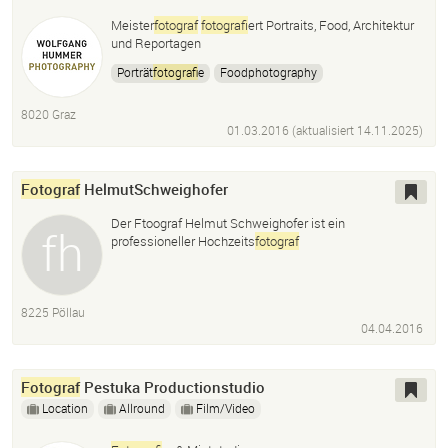
Meister
fotograf
fotograf
iert Portraits, Food, Architektur
und Reportagen
Porträt
fotograf
ie
Foodphotography
Werbe
fotograf
ie
Reportagen
8020 Graz
01.03.2016 (aktualisiert
14.11.2025
)
Fotograf
HelmutSchweighofer
Der Ftoograf Helmut Schweighofer ist ein
professioneller Hochzeits
fotograf
8225 Pöllau
04.04.2016
Fotograf
Pestuka Productionstudio
Location
Allround
Film/Video