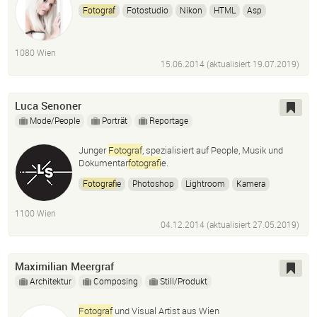
Fotograf
Fotostudio
Nikon
HTML
Asp
Photoshop
Lightroom
Video
Film
Content
1080 Wien
15.06.2014 (aktualisiert
19.07.2019
)
Luca Senoner
Mode/People
Porträt
Reportage
Junger
Fotograf
, spezialisiert auf People, Musik und
Dokumentar
fotograf
ie.
Fotograf
ie
Photoshop
Lightroom
Kamera
Bildbearbeitung
Editing
Fotograf
Videographie
1100 Wien
Videoschnitt
Color Grading
04.12.2014 (aktualisiert
27.05.2019
)
Maximilian Meergraf
Architektur
Composing
Still/Produkt
Fotograf
und Visual Artist aus Wien