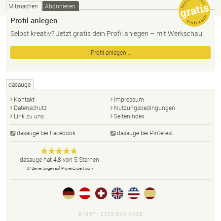
Mitmachen
Abonnieren
Profil anlegen
Selbst kreativ? Jetzt gratis dein Profil anlegen – mit Werkschau!
Profil anlegen…
dasauge
Kontakt
Impressum
Datenschutz
Nutzungsbedingungen
Link zu uns
Seitenindex
dasauge bei Facebook
dasauge bei Pinterest
Designer,
dasauge
Anonym
dasauge
hat
4,8
von
5
Sternen
Fotografen,
37
Bewertungen auf ProvenExpert.com
Agenturen,
Portfolios
und Jobs.
©1997—2026 DAS AUGE