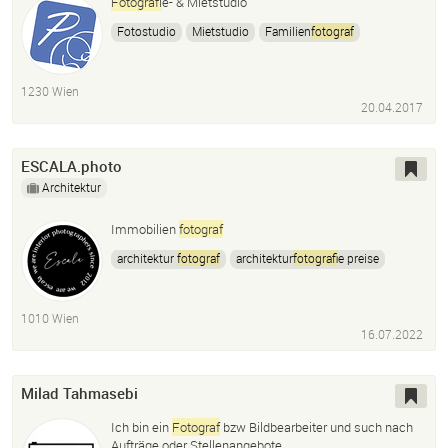
Fotograf
ie- & Mietstudio
Fotostudio
Mietstudio
Familien
fotograf
Hochzeits
fotograf
Video
1230 Wien
20.04.2017
ESCALA.photo
Architektur
Immobilien
fotograf
architektur
fotograf
architektur
fotograf
ie preise
fotograf
architektur
immobilien
fotograf
immobilien
fotograf
ie
fotograf
immobilien
1010 Wien
immobilien
fotograf
preise
Interior
fotograf
ie
16.07.2022
fotograf
Milad Tahmasebi
Ich bin ein
Fotograf
bzw Bildbearbeiter und such nach
Aufträge oder Stellenangebote