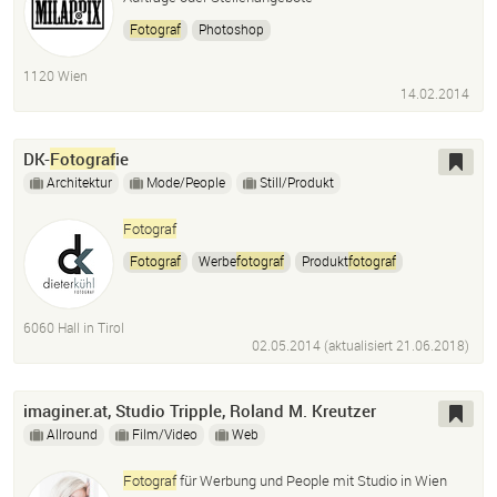
Fotograf
Photoshop
1120 Wien
14.02.2014
DK-
Fotograf
ie
Architektur
Mode/People
Still/Produkt
Fotograf
Fotograf
Werbe
fotograf
Produkt
fotograf
Photoshop
Architektur
Portraits
Porträt
Hall In Tirol
Österreich
Tirol
6060 Hall in Tirol
02.05.2014 (aktualisiert
21.06.2018
)
imaginer.at, Studio Tripple, Roland M. Kreutzer
Allround
Film/Video
Web
Fotograf
für Werbung und People mit Studio in Wien