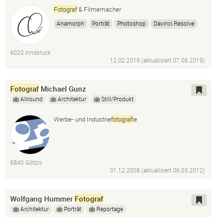
Fotograf
& Filmemacher
Anamorph
Porträt
Photoshop
Davinci Resolve
Cutter
Color Grading
Lightroom
Anamorphot
Cinematographer
Photographer
Filmemacher
6020 Innsbruck
Filmmaker
Schnitt
Editor
Fashion
Imagefilme
12.02.2019 (aktualisiert
07.06.2019
)
Musik Video
Fotograf
Michael Gunz
Allround
Architektur
Still/Produkt
Werbe- und Industrie
fotograf
ie
6840 Götzis
01.12.2008 (aktualisiert
06.03.2012
)
Wolfgang Hummer
Fotograf
Architektur
Porträt
Reportage