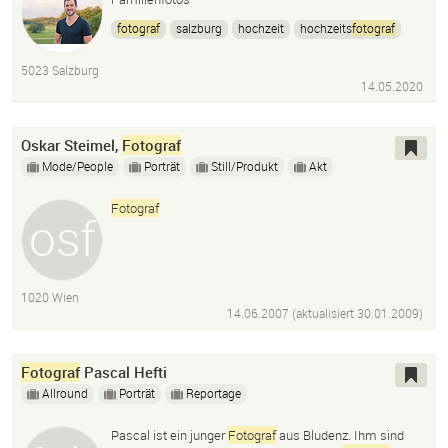
fotograf
salzburg
hochzeit
hochzeits
fotograf
portraitfotos
paarshooting
5023 Salzburg
14.05.2020
Oskar Steimel,
Fotograf
Mode/People
Porträt
Still/Produkt
Akt
Fotograf
1020 Wien
14.06.2007 (aktualisiert
30.01.2009
)
Fotograf
Pascal Hefti
Allround
Porträt
Reportage
Pascal ist ein junger
Fotograf
aus Bludenz. Ihm sind