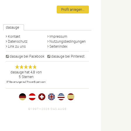
Profil anlegen…
dasauge
Kontakt
Impressum
Datenschutz
Nutzungsbedingungen
Link zu uns
Seitenindex
dasauge bei Facebook
dasauge bei Pinterest
Designer,
dasauge
Anonym
dasauge
hat
4,8
von
5
Sternen
Fotografen,
37
Bewertungen auf ProvenExpert.com
Agenturen,
Portfolios
und Jobs.
©1997—2026 DAS AUGE