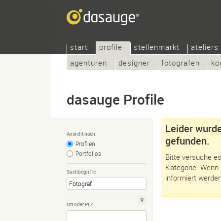
start
profile
stellenmarkt
ateliers
agenturen
designer
fotografen
ko
dasauge Profile
Leider wurde
Ansicht nach
gefunden.
Profilen
Portfolios
Bitte versuche es
Kategorie. Wenn 
Suchbegriffe
informiert werden
Ort oder PLZ