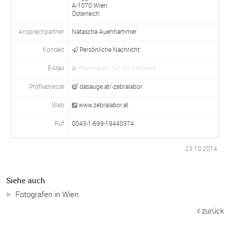
A-
1070
Wien
Österreich
Ansprechpartner
Natascha
Auenhammer
Kontakt
Persönliche Nachricht
E-Mail
Information nur im Netzwerk
Profiladresse
dasauge.at/-zebralabor
Web
www.zebralabor.at
Ruf
0043-1-699-19440374
23.10.2014
Siehe auch
Fotografen in Wien
zurück