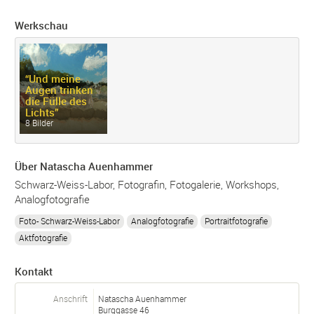
Werkschau
“Und meine
Augen trinken
die Fülle des
Lichts”
8 Bilder
Über Natascha Auenhammer
Schwarz-Weiss-Labor, Fotografin, Fotogalerie, Workshops,
Analogfotografie
Foto- Schwarz-Weiss-Labor
Analogfotografie
Portraitfotografie
Aktfotografie
Kontakt
Anschrift
Natascha Auenhammer
Burggasse 46