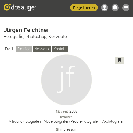
Registrieren
Jürgen Feichtner
Fotografie, Photoshop, Konzepte
Profil
Einträge
Netzwerk
Kontakt
2008
Tätig seit
Branchen
Allround-
Fotografen
Modefotografen/
People-
Fotografen
Aktfotografen
Impressum