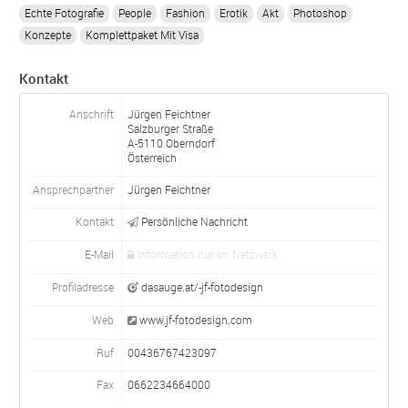
Echte Fotografie
People
Fashion
Erotik
Akt
Photoshop
Konzepte
Komplettpaket Mit Visa
Kontakt
Anschrift
Jürgen Feichtner
Salzburger Straße
A-
5110
Oberndorf
Österreich
Ansprechpartner
Jürgen
Feichtner
Kontakt
Persönliche Nachricht
E-Mail
Information nur im Netzwerk
Profiladresse
dasauge.at/-jf-fotodesign
Web
www.jf-fotodesign.com
Ruf
00436767423097
Fax
0662234664000