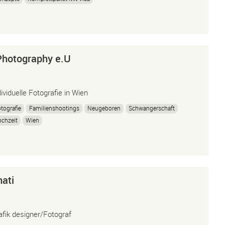
Photography e.U
dividuelle Fotografie in Wien
tografie
Familienshootings
Neugeboren
Schwangerschaft
chzeit
Wien
ati
afik designer/Fotograf