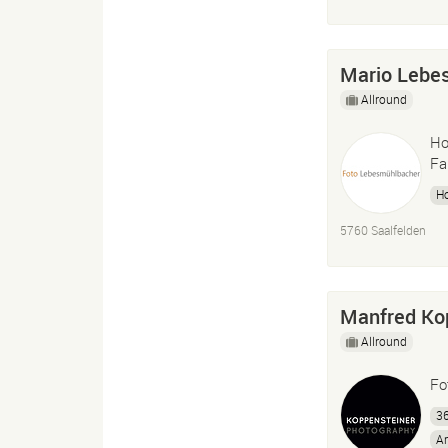
Mario Lebe
Allround
Ho
Fa
Ho
5760 Saalfelden
Manfred Ko
Allround
Fo
36
Ar