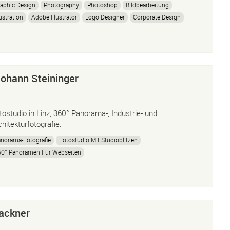
aphic Design
Photography
Photoshop
Bildbearbeitung
lustration
Adobe Illustrator
Logo Designer
Corporate Design
Johann Steininger
tostudio in Linz, 360° Panorama-, Industrie- und
chitekturfotografie.
norama-Fotografie
Fotostudio Mit Studioblitzen
60° Panoramen Für Webseiten
lackner