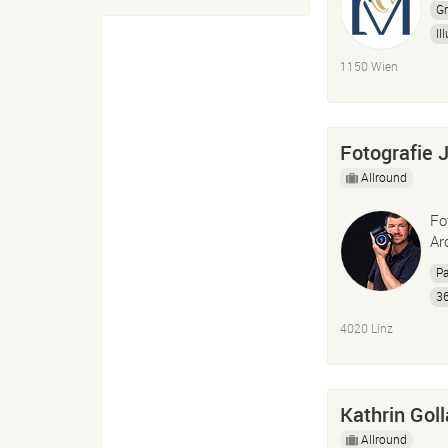
Gr
Il
1150 Wien
Fotografie 
Allround
Fo
Ar
Pa
3
4020 Linz
Kathrin Gol
Allround