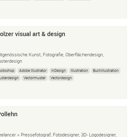
toreportagen
Videoreportagen
lzer visual art & design
itgenössische Kunst, Fotografie, Oberflächendesign,
sterdesign
hotoshop
Adobe Illustrator
InDesign
Illustration
Buchillustration
usterdesign
Vectormuster
Vectordesign
Pollehn
eelancer > Pressefotograf, Fotodesigner, 3D- Logodesigner,