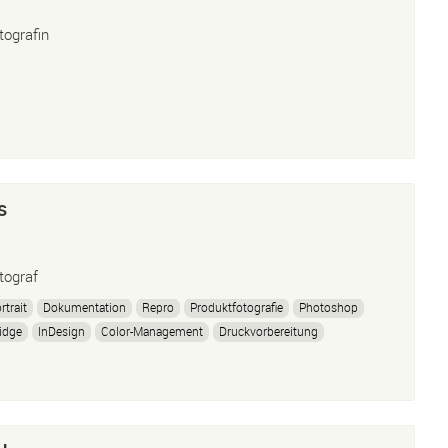
tografin
s
tograf
rtrait
Dokumentation
Repro
Produktfotografie
Photoshop
idge
InDesign
Color-Management
Druckvorbereitung
onzeption
Ausstellungen
Künstlerische Fotografie