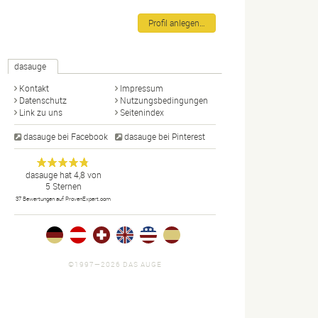
Profil anlegen…
dasauge
Kontakt
Impressum
Datenschutz
Nutzungsbedingungen
Link zu uns
Seitenindex
dasauge bei Facebook
dasauge bei Pinterest
Designer,
dasauge
Anonym
dasauge
hat
4,8
von
5
Sternen
Fotografen,
37
Bewertungen auf ProvenExpert.com
Agenturen,
Portfolios
und Jobs.
©1997—2026 DAS AUGE