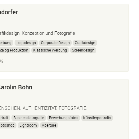
ndorfer
afikdesign, Konzeption und Fotografie
erbung
Logodesign
Corporate Design
Grafikdesign
talog Produktion
Klassische Werbung
Screendesign
esponsive Webdesign
Produkt-
Reportage-
Interior-
Presse-
rg
ndschafts-
Sportfotografie
Carolin Bohn
NSCHEN. AUTHENTIZITÄT. FOTOGRAFIE.
rtrait
Businessfotografie
Bewerbungsfotos
Künstlerportraits
hotoshop
Lightroom
Aperture