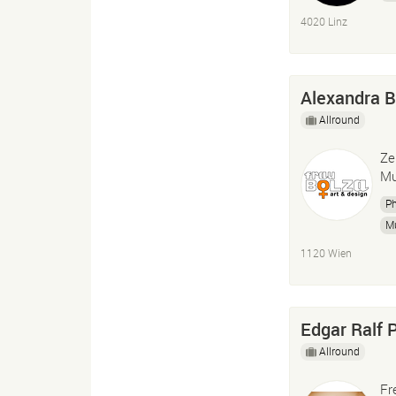
Fo
4020 Linz
Alexandra Bo
Allround
Ze
Mu
P
M
1120 Wien
Edgar Ralf 
Allround
Fr