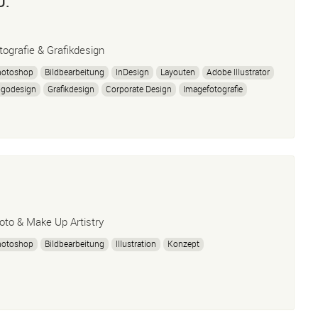
U.
tografie & Grafikdesign
hotoshop
Bildbearbeitung
InDesign
Layouten
Adobe Illustrator
ogodesign
Grafikdesign
Corporate Design
Imagefotografie
chzeitsfotografie
Photobooth
Fotobox
oto & Make Up Artistry
hotoshop
Bildbearbeitung
Illustration
Konzept