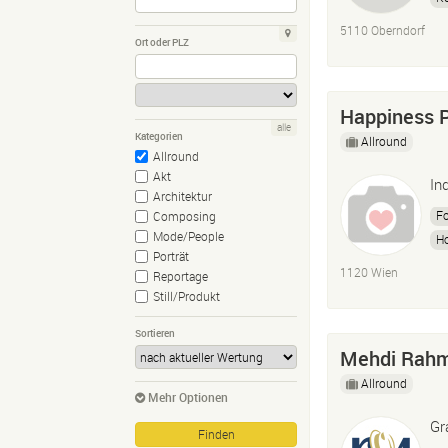
5110 Oberndorf
Ort oder PLZ
Happiness 
alle
Kategorien
Allround
Allround
Akt
In
Architektur
Fo
Composing
Mode/People
Ho
Porträt
1120 Wien
Reportage
Still/Produkt
Sortieren
Mehdi Rahm
Allround
Mehr Optionen
Gr