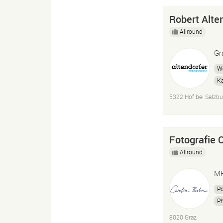
Robert Alte
Allround
Gr
W
Ka
R
5322 Hof bei Salzbu
La
Fotografie 
Allround
ME
Po
P
8020 Graz