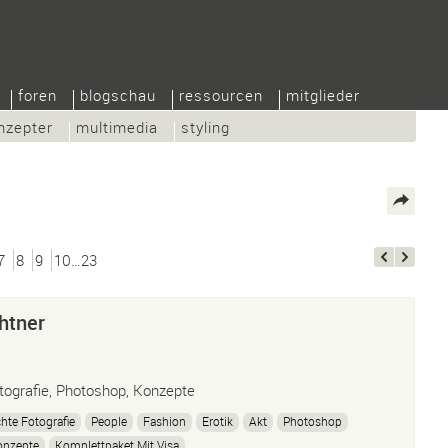
foren
blogschau
ressourcen
mitglieder
nzepter
multimedia
styling
7
8
9
10…23
htner
tografie, Photoshop, Konzepte
hte Fotografie
People
Fashion
Erotik
Akt
Photoshop
onzepte
Komplettpaket Mit Visa