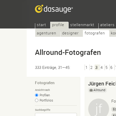
start
profile
stellenmarkt
ateliers
agenturen
designer
fotografen
ko
Allround-Fotografen
333 Einträge, 31—45:
1
2
3
4
5
6
Fotografen
Jürgen Feic
Allround
Ansicht nach
Profilen
Portfolios
Fo
Ec
Suchbegriffe
K