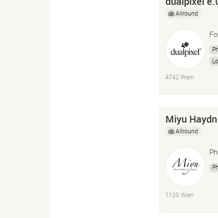
dualpixel e.
Allround
Fo
P
L
Ho
4742 Pram
Miyu Haydn
Allround
Ph
P
1120 Wien