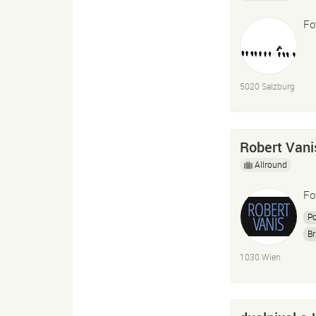
Fo
5020 Salzburg
Robert Vani
Allround
Fo
Po
Br
K
1030 Wien