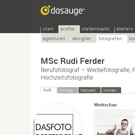
start
profile
stellenmarkt
ateliers
agenturen
designer
fotografen
ko
MSc Rudi Ferder
Berufsfotograf – Werbefotografie, P
Hochzeitsfotografie
Profil
Einträge
Netzwerk
Kontakt
Werkschau