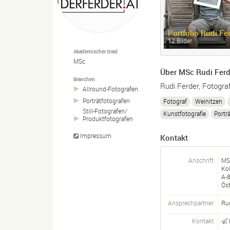
Portfolio Rudi Fe
12 Bilder
Akademischer Grad
MSc
Über MSc Rudi Ferd
Branchen
Rudi Ferder, Fotogra
Allround-
Fotografen
Porträtfotografen
Fotograf
Weinitzen
Still-
Fotografen/
Kunstfotografie
Porträ
Produktfotografen
Impressum
Kontakt
Anschrift
MS
Ko
A-
Öst
Ansprechpartner
Ru
Kontakt