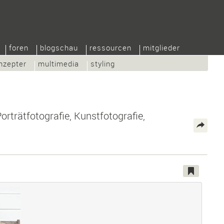
foren
blogschau
ressourcen
mitglieder
nzepter
multimedia
styling
orträtfotografie, Kunstfotografie,