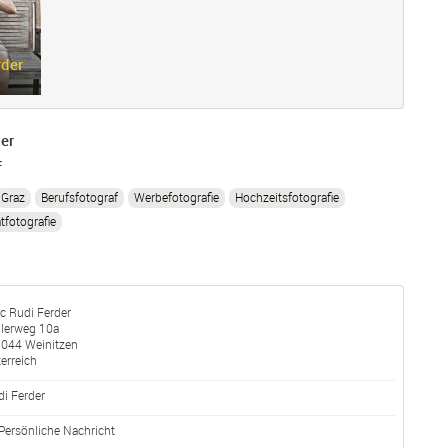
rder
er
f
Graz
Berufsfotograf
Werbefotografie
Hochzeitsfotografie
tfotografie
c Rudi Ferder
llerweg 10a
8044
Weinitzen
erreich
di
Ferder
Persönliche Nachricht