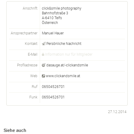
Anschrift
click&smile photography
Bahnhofstraße 3
A-
6410
Telfs
Österreich
Ansprechpartner
Manuel Hauer
Kontakt
Persönliche Nachricht
E-Mail
Information nur für Mitglieder
Profiladresse
dasauge.at/-clickandsmile
Web
www.clickandsmile.at
Ruf
06504526701
Funk
06504526701
27.12.2014
Siehe auch