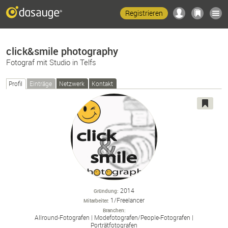
Registrieren
click&smile photography
Fotograf mit Studio in Telfs
Profil
Einträge
Netzwerk
Kontakt
2014
Gründung
1/Freelancer
Mitarbeiter
Branchen
Allround-
Fotografen
Modefotografen/
People-
Fotografen
Porträtfotografen