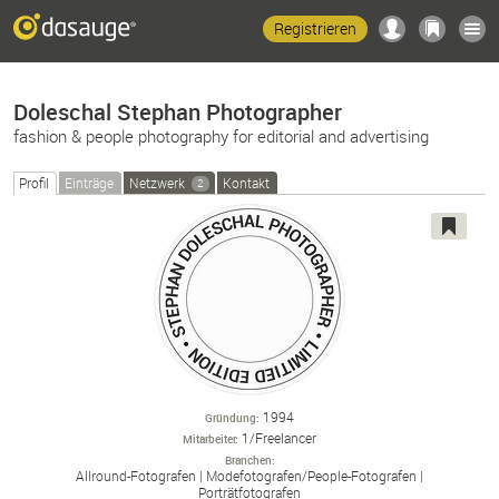
Registrieren
Doleschal Stephan Photographer
fashion & people photography for editorial and advertising
Profil
Einträge
Netzwerk
Kontakt
2
1994
Gründung
1/Freelancer
Mitarbeiter
Branchen
Allround-
Fotografen
Modefotografen/
People-
Fotografen
Porträtfotografen