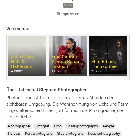
14
Impressum
Werkschau
Julia Cranz
Epic Couture
Hats &
Vienna Spring
Slim Fit aus
Hatdesign
Fashion
Philosophie
Q
4 Bilder
11 Bilder
6 Bilder
7 
Über Doleschal Stephan Photographer
Photographie ist für mich mehr als reines Abbilden der
sichtbaren Umgebung. Die Wahrnehmung von Licht und Form
in gestalterischen Bildern, ist für mich die Photographie, die
ich anstrebe.
Photographer
Fotograf
Foto
Studiophotography
People
Portrait
Portraitfotografie
Studiofotografie
Peoplephotography