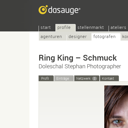
start
profile
stellenmarkt
ateliers
agenturen
designer
fotografen
ko
Ring King – Schmuck
Doleschal Stephan Photographer
Profil
Einträge
Netzwerk
Kontakt
2