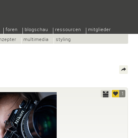
foren
blogschau
ressourcen
mitglieder
nzepter
multimedia
styling
1