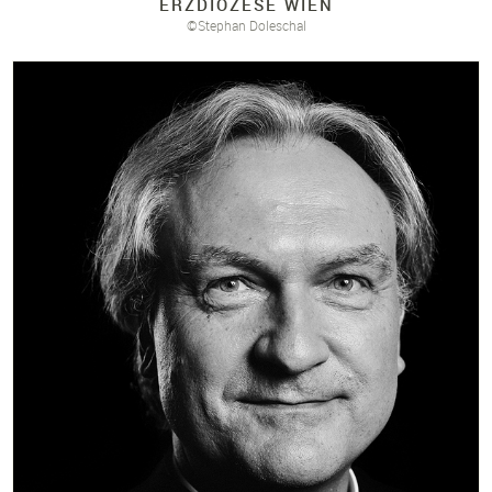
ERZDIÖZESE WIEN
©Stephan Doleschal