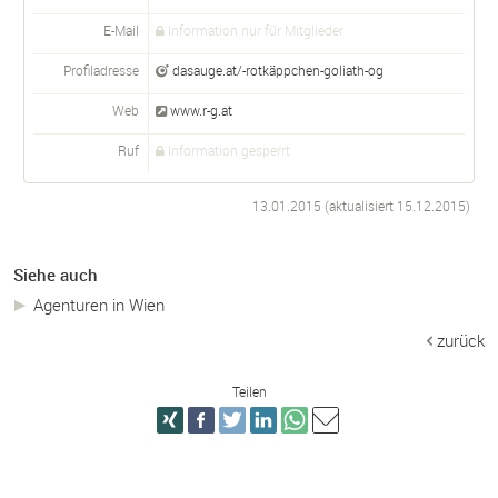
E-Mail
Information nur für Mitglieder
Profiladresse
dasauge.at/-rotkäppchen-goliath-og
Web
www.r-g.at
Ruf
Information gesperrt
13.01.2015 (aktualisiert
15.12.2015
)
Siehe auch
Agenturen in Wien
zurück
Teilen