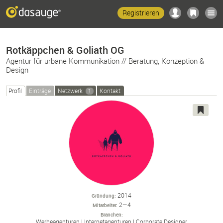
Registrieren
Rotkäppchen & Goliath OG
Agentur für urbane Kommunikation // Beratung, Konzeption &
Design
Profil
Einträge
Netzwerk
Kontakt
1
2014
Gründung
2—4
Mitarbeiter
Branchen
Werbeagenturen
Internetagenturen
Corporate Designer