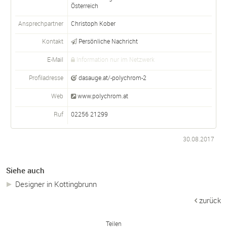
Österreich
Ansprechpartner
Christoph Kober
Kontakt
Persönliche Nachricht
E-Mail
Information nur im Netzwerk
Profiladresse
dasauge.at/-polychrom-2
Web
www.polychrom.at
Ruf
02256 21299
30.08.2017
Siehe auch
Designer in Kottingbrunn
zurück
Teilen