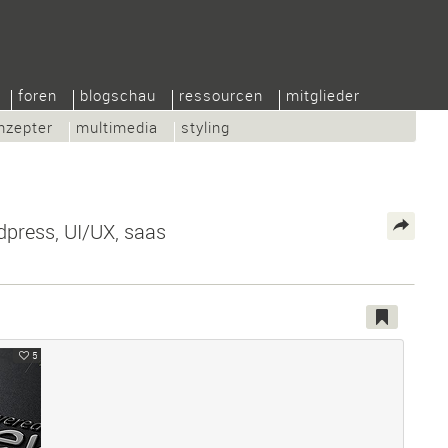
foren
blogschau
ressourcen
mitglieder
nzepter
multimedia
styling
press, UI/UX, saas
5