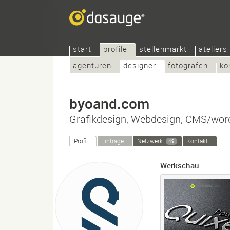
start
profile
stellenmarkt
ateliers
agenturen
designer
fotografen
ko
byoand.com
Grafikdesign, Webdesign, CMS/word
Profil
Einträge
Netzwerk
Kontakt
49
Werkschau