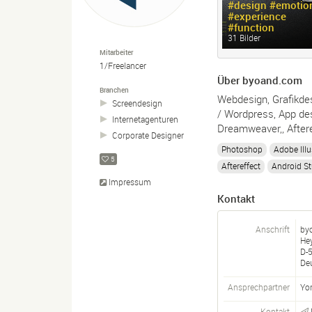
#design #emotio
#experience
#function
31 Bilder
Mitarbeiter
1/Freelancer
Über byoand.com
Branchen
Webdesign, Grafikde
Screendesign
/ Wordpress, App des
Internetagenturen
Dreamweaver,, Aftere
Corporate Designer
Photoshop
Adobe Illu
5
Aftereffect
Android St
Impressum
Kontakt
Anschrift
by
He
D-
De
Ansprechpartner
Yo
Kontakt