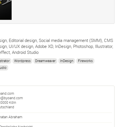
n
sign, Editorial design, Social media management (SMM), CMS
ign, UI/UX design, Adobe XD, InDesign, Photoshop, Illustrator,
ffect, Android Studio
strator
Wordpress
Dreamweaver
InDesign
Fireworks
udio
oand.com
y@byoand.com
50000
Köln
utschland
natan Abraham
Persönliche Nachricht