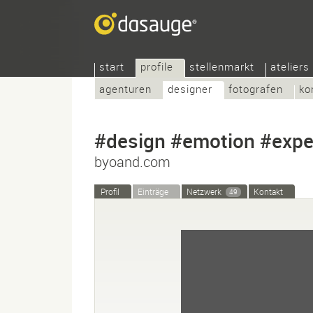
start
profile
stellenmarkt
ateliers
agenturen
designer
fotografen
ko
#design #emotion #expe
byoand.com
Profil
Einträge
Netzwerk
Kontakt
49