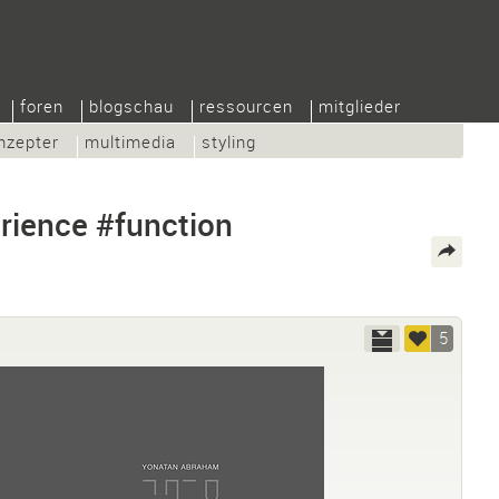
foren
blogschau
ressourcen
mitglieder
nzepter
multimedia
styling
rience #function
5